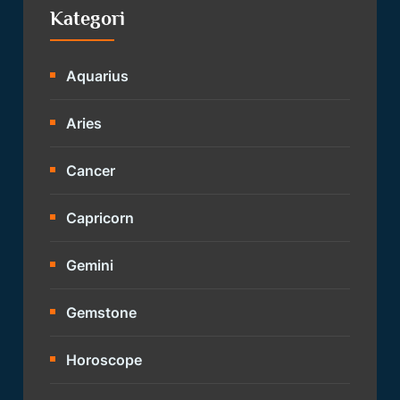
Kategori
Aquarius
Aries
Cancer
Capricorn
Gemini
Gemstone
Horoscope