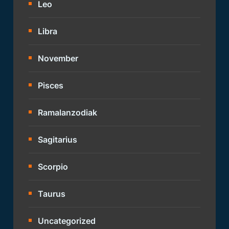
Leo
Libra
November
Pisces
Ramalanzodiak
Sagitarius
Scorpio
Taurus
Uncategorized