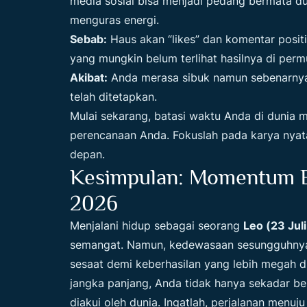
media sosial bisa menjadi pedang bermata du
menguras energi.
Sebab:
Haus akan “likes” dan komentar posit
yang mungkin belum terlihat hasilnya di perm
Akibat:
Anda merasa sibuk namun sebenarnya 
telah ditetapkan.
Mulai sekarang, batasi waktu Anda di dunia 
perencanaan Anda. Fokuslah pada karya nyat
depan.
Kesimpulan: Momentum E
2026
Menjalani hidup sebagai seorang
Leo (23 Jul
semangat. Namun, kedewasaan sesungguhnya
sesaat demi keberhasilan yang lebih megah d
jangka panjang, Anda tidak hanya sekadar b
diakui oleh dunia. Ingatlah, perjalanan menu