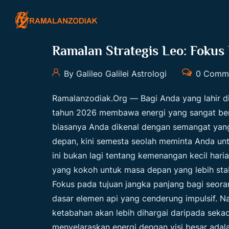
Ramalan Strategis Leo: Fokus 
By Galileo Galilei Astrologi
0 Comm
Ramalanzodiak.org
— Bagi Anda yang lahir 
tahun 2026 membawa energi yang sangat ber
biasanya Anda dikenal dengan semangat yang 
depan, kini semesta seolah meminta Anda unt
ini bukan lagi tentang kemenangan kecil ha
yang kokoh untuk masa depan yang lebih stab
Fokus pada tujuan jangka panjang bagi seora
dasar elemen api yang cenderung impulsif. N
ketabahan akan lebih dihargai daripada seka
menyelaraskan energi dengan visi besar adala