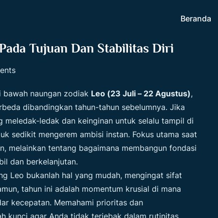
Beranda
Pada Tujuan Dan Stabilitas Diri
ents
di bawah naungan zodiak
Leo (23 Juli – 22 Agustus)
,
beda dibandingkan tahun-tahun sebelumnya. Jika
meledak-ledak dan keinginan untuk selalu tampil di
uk sedikit mengerem ambisi instan. Fokus utama saat
rian, melainkan tentang bagaimana membangun fondasi
il dan berkelanjutan.
ng Leo bukanlah hal yang mudah, mengingat sifat
amun, tahun ini adalah momentum krusial di mana
dar kecepatan. Memahami prioritas dan
h kunci agar Anda tidak terjebak dalam rutinitas