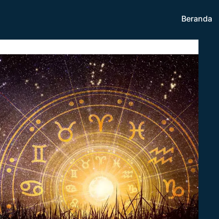
Beranda