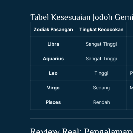
Tabel Kesesuaian Jodoh Gemin
Zodiak Pasangan
Tingkat Kecocokan
Libra
Sangat Tinggi
Aquarius
Sangat Tinggi
Leo
Tinggi
P
Virgo
Sedang
M
Pisces
Rendah
Review Real: Pengalaman