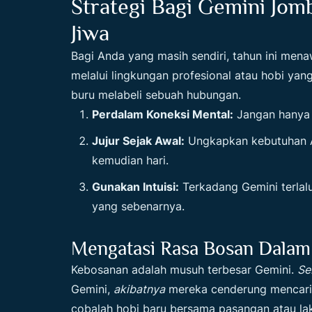
Strategi Bagi Gemini Jom
Jiwa
Bagi Anda yang masih sendiri, tahun ini men
melalui lingkungan profesional atau hobi yang
buru melabeli sebuah hubungan.
Perdalam Koneksi Mental:
Jangan hanya t
Jujur Sejak Awal:
Ungkapkan kebutuhan A
kemudian hari.
Gunakan Intuisi:
Terkadang Gemini terlalu
yang sebenarnya.
Mengatasi Rasa Bosan Dala
Kebosanan adalah musuh terbesar Gemini.
Se
Gemini,
akibatnya
mereka cenderung mencari p
cobalah hobi baru bersama pasangan atau la