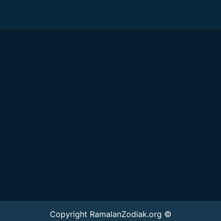
Copyright RamalanZodiak.org ©