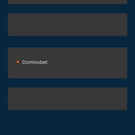
Dominobet