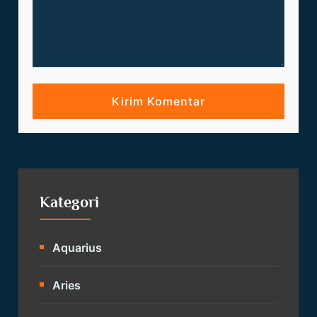
Kategori
Aquarius
Aries