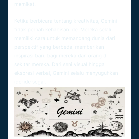
memikat.
Menghadirkan Ide-Ide Segar
Ketika berbicara tentang kreativitas,
Gemini
tidak pernah kehabisan ide. Mereka selalu
memiliki cara untuk memandang dunia dari
perspektif yang berbeda, memberikan
inspirasi baru bagi mereka dan orang di
sekitar mereka. Dari seni visual hingga
ekspresi verbal, Gemini selalu menyuguhkan
ide-ide segar.