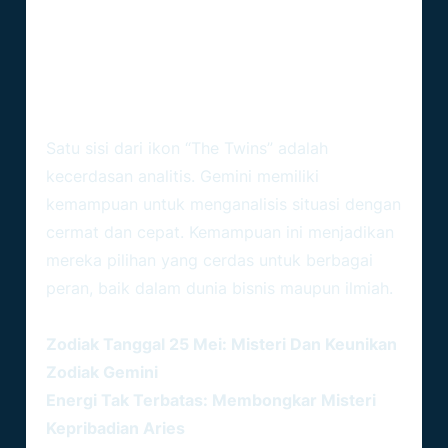
Kecerdasan Gemini Yang Luar
Biasa
Analisis Yang Tajam
Satu sisi dari ikon “The Twins” adalah
kecerdasan analitis. Gemini memiliki
kemampuan untuk menganalisis situasi dengan
cermat dan cepat. Kemampuan ini menjadikan
mereka pilihan yang cerdas untuk berbagai
peran, baik dalam dunia bisnis maupun ilmiah.
BACA JUGA :
Zodiak Tanggal 25 Mei: Misteri Dan Keunikan
Zodiak Gemini
Energi Tak Terbatas: Membongkar Misteri
Kepribadian Aries