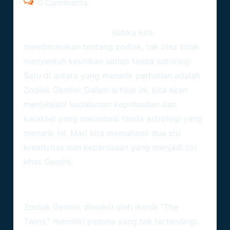
0 Comments
Ramalanzodiak.org –
Ketika kita
membicarakan tentang zodiak, tak bisa tidak
menyentuh keunikan setiap tanda astrologi.
Satu di antara yang menarik perhatian adalah
Zodiak Gemini
. Dalam artikel ini, kita akan
menjelajahi kedalaman kepribadian dan
karakter yang melandasi tanda astrologi yang
menarik ini. Mari kita memahami dua sisi
kreativitas dan kecerdasan yang menjadi ciri
khas Gemini.
Pesona Dan Kecerdasan Yang
Bersinar
Zodiak Gemini, diwakili oleh ikonik “The
Twins,” memiliki pesona yang tak tertandingi.