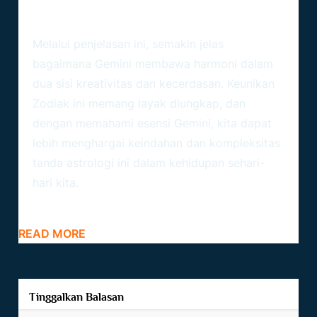
Zodiak Gemini: Menemukan
Harmoni Dalam Dua Sisi
Melalui penjelasan ini, semakin jelas
bagaimana Gemini membawa harmoni dalam
dua sisi kreativitas dan kecerdasan. Keunikan
Zodiak
ini memang layak diungkap, dan
dengan memahami esensi Gemini, kita dapat
lebih menghargai keindahan dan kompleksitas
tanda astrologi ini dalam kehidupan sehari-
hari kita.
READ MORE
Tinggalkan Balasan