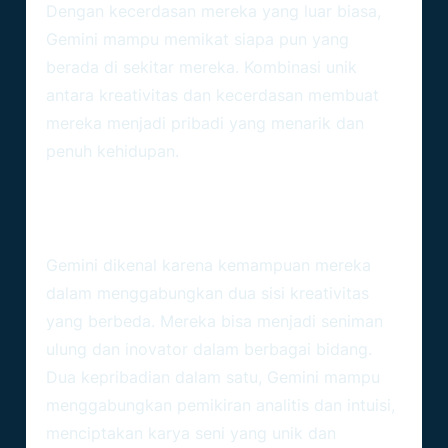
Dengan kecerdasan mereka yang luar biasa,
Gemini mampu memikat siapa pun yang
berada di sekitar mereka. Kombinasi unik
antara kreativitas dan kecerdasan membuat
mereka menjadi pribadi yang menarik dan
penuh kehidupan.
Kreativitas Gemini Yang
Menakjubkan
Memahami Dua Sisi Kreativitas
Gemini dikenal karena kemampuan mereka
dalam menggabungkan dua sisi kreativitas
yang berbeda. Mereka bisa menjadi seniman
ulung dan inovator dalam berbagai bidang.
Dua kepribadian dalam satu, Gemini mampu
menggabungkan pemikiran analitis dan intuisi,
menciptakan karya seni yang unik dan