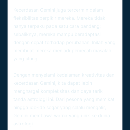
Fleksibilitas Berpikir
Kecerdasan Gemini juga tercermin dalam
fleksibilitas berpikir mereka. Mereka tidak
hanya terpaku pada satu cara pandang;
sebaliknya, mereka mampu beradaptasi
dengan cepat terhadap perubahan. Inilah yang
membuat mereka menjadi pemecah masalah
yang ulung.
Kesimpulan: Gemini Dalam Sorotan
Dengan menyelami kedalaman kreativitas dan
kecerdasan Gemini, kita dapat lebih
menghargai kompleksitas dan daya tarik
tanda astrologi ini. Dari pesona yang memikat
hingga ide-ide segar yang selalu mengalir,
Gemini membawa warna yang unik ke dunia
astrologi.