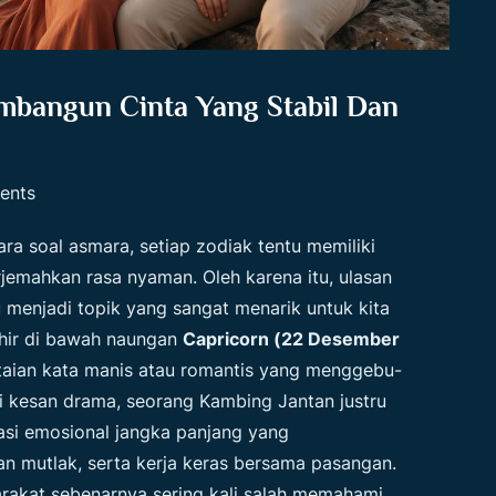
mbangun Cinta Yang Stabil Dan
ents
cara soal asmara, setiap zodiak tentu memiliki
jemahkan rasa nyaman. Oleh karena itu, ulasan
 menjadi topik yang sangat menarik untuk kita
ahir di bawah naungan
Capricorn (22 Desember
ntaian kata manis atau romantis yang menggebu-
i kesan drama, seorang Kambing Jantan justru
si emosional jangka panjang yang
 mutlak, serta kerja keras bersama pasangan.
rakat sebenarnya sering kali salah memahami