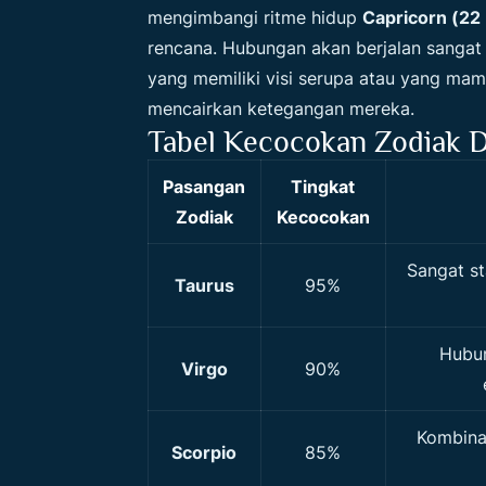
mengimbangi ritme hidup
Capricorn (22
rencana. Hubungan akan berjalan sangat
yang memiliki visi serupa atau yang m
mencairkan ketegangan mereka.
Tabel Kecocokan Zodiak 
Pasangan
Tingkat
Zodiak
Kecocokan
Sangat s
Taurus
95%
Hubun
Virgo
90%
Kombinas
Scorpio
85%