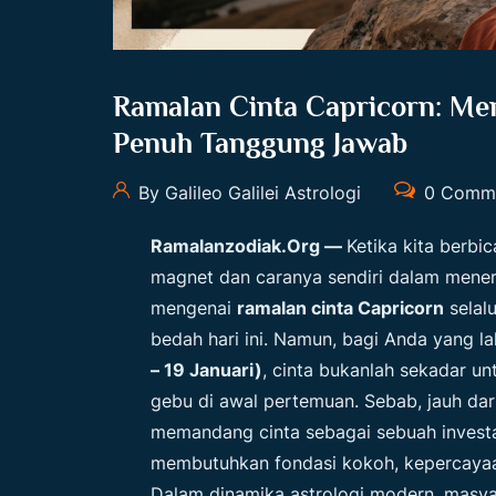
Ramalan Cinta Capricorn: Me
Penuh Tanggung Jawab
By Galileo Galilei Astrologi
0 Comm
Ramalanzodiak.org
—
Ketika kita berbi
magnet dan caranya sendiri dalam mener
mengenai
ramalan cinta Capricorn
selalu
bedah hari ini. Namun, bagi Anda yang l
– 19 Januari)
, cinta bukanlah sekadar u
gebu di awal pertemuan. Sebab, jauh dar
memandang cinta sebagai sebuah investa
membutuhkan fondasi kokoh, kepercayaan
Dalam dinamika astrologi modern, masya