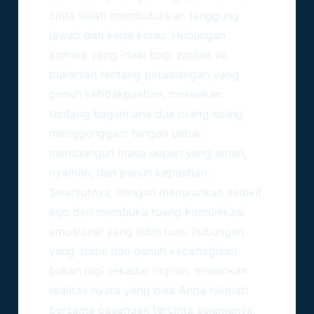
cinta sejati membutuhkan tanggung
jawab dan kerja keras. Hubungan
asmara yang ideal bagi zodiak ini
bukanlah tentang petualangan yang
penuh ketidakpastian, melainkan
tentang bagaimana dua orang saling
menggenggam tangan untuk
membangun masa depan yang aman,
nyaman, dan penuh kepastian.
Selanjutnya, dengan menurunkan sedikit
ego dan membuka ruang komunikasi
emosional yang lebih luas, hubungan
yang stabil dan penuh kebahagiaan
bukan lagi sekadar impian, melainkan
realitas nyata yang bisa Anda nikmati
bersama pasangan tercinta selamanya.