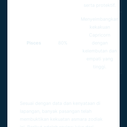
serta protektif.
Menyeimbangkan
kekakuan
Capricorn
Pisces
80%
dengan
kelembutan dan
empati yang
tinggi.
Real Review: Pengalaman
Nyata Membina Hubungan
Sesuai dengan data dan kenyataan di
lapangan, banyak pasangan telah
membuktikan kekuatan asmara zodiak
ini. Berikut adalah review jujur dari