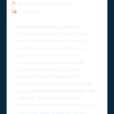
By Galileo Galilei Astrologi
0 Comments
Ramalanzodiak.org
—
Ketika kita
berbicara soal asmara, setiap zodiak
tentu memiliki magnet dan caranya
sendiri dalam menerjemahkan rasa
nyaman. Oleh karena itu, ulasan
mengenai
ramalan cinta Capricorn
selalu menjadi topik yang sangat
menarik untuk kita bedah hari ini.
Namun, bagi Anda yang lahir di bawah
naungan
Capricorn (22 Desember – 19
Januari)
, cinta bukanlah sekadar
untaian kata manis atau romantis yang
menggebu-gebu di awal pertemuan.