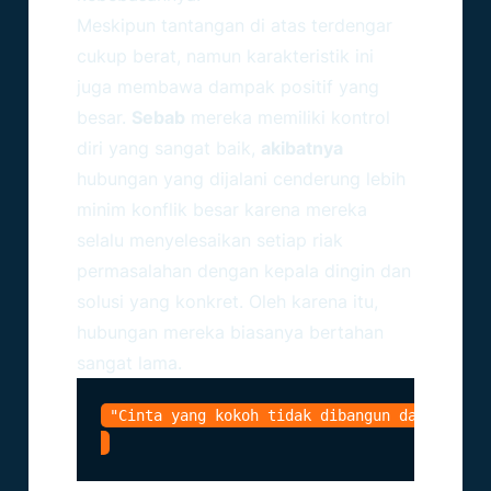
Meskipun tantangan di atas terdengar
cukup berat, namun karakteristik ini
juga membawa dampak positif yang
besar.
Sebab
mereka memiliki kontrol
diri yang sangat baik,
akibatnya
hubungan yang dijalani cenderung lebih
minim konflik besar karena mereka
selalu menyelesaikan setiap riak
permasalahan dengan kepala dingin dan
solusi yang konkret. Oleh karena itu,
hubungan mereka biasanya bertahan
sangat lama.