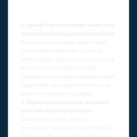
Pertanyaan Yang Sering
Diajukan (FAQ)
1. Apakah Capricorn adalah sosok yang
setia dalam hubungan jangka panjang?
Ya, tentu saja kesetiaan adalah salah
satu kualitas terbaik dari zodiak ini.
Ketika mereka sudah memutuskan untuk
berkomitmen, mereka pasti akan
menjaga kepercayaan pasangan dengan
sangat baik dan menjauhi hal-hal yang
berpotensi merusak hubungan.
2. Bagaimana cara terbaik mengatasi
sifat kaku seorang Capricorn?
Cara terbaik adalah dengan
memberikan rasa aman terlebih dahulu.
Ketika mereka sudah merasa aman dan