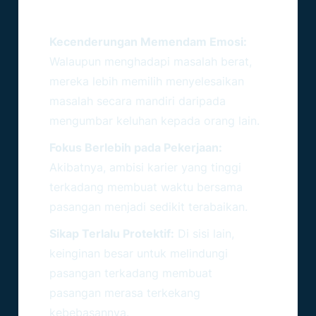
Tantangan Komunikasi Yang
Sering Dihadapi
Kecenderungan Memendam Emosi:
Walaupun menghadapi masalah berat,
mereka lebih memilih menyelesaikan
masalah secara mandiri daripada
mengumbar keluhan kepada orang lain.
Fokus Berlebih pada Pekerjaan:
Akibatnya, ambisi karier yang tinggi
terkadang membuat waktu bersama
pasangan menjadi sedikit terabaikan.
Sikap Terlalu Protektif:
Di sisi lain,
keinginan besar untuk melindungi
pasangan terkadang membuat
pasangan merasa terkekang
kebebasannya.