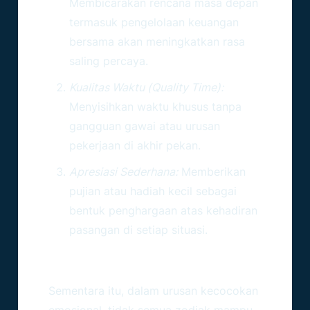
Membicarakan rencana masa depan
termasuk pengelolaan keuangan
bersama akan meningkatkan rasa
saling percaya.
Kualitas Waktu (Quality Time):
Menyisihkan waktu khusus tanpa
gangguan gawai atau urusan
pekerjaan di akhir pekan.
Apresiasi Sederhana:
Memberikan
pujian atau hadiah kecil sebagai
bentuk penghargaan atas kehadiran
pasangan di setiap situasi.
Analisis Kompatibilitas: Siapa
Pasangan Paling Ideal?
Sementara itu, dalam urusan kecocokan
emosional, tidak semua zodiak mampu