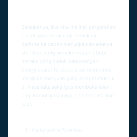
Memprediksi Masa Depan
Asmara Bersama Pasangan
Selanjutnya, jika kita melihat pergerakan
planet yang menaungi zodiak ini,
periode ke depan menunjukkan adanya
stabilitas yang semakin matang bagi
mereka yang sudah berpasangan.
Energi positif tersebut akan membantu
mengikis keraguan yang sempat muncul
di masa lalu, sekaligus membuka jalan
bagi komunikasi yang lebih terbuka dan
jujur.
3 Kunci Utama Menjaga
Keharmonisan Asmara
Transparansi Finansial: