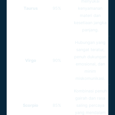
menyukai
Taurus
95%
kenyamanan
materi dan
kesetiaan jangka
panjang.
Hubungan yang
sangat teratur,
penuh dukungan
Virgo
90%
emosional, dan
minim
miskomunikasi.
Kombinasi penuh
gairah dan rasa
Scorpio
85%
saling percaya
yang mendalam