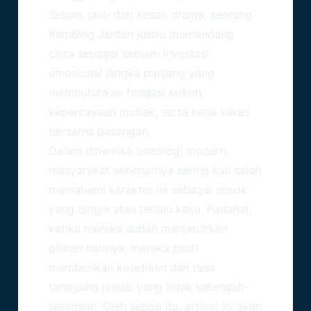
Sebab, jauh dari kesan drama, seorang
Kambing Jantan justru memandang
cinta sebagai sebuah investasi
emosional jangka panjang yang
membutuhkan fondasi kokoh,
kepercayaan mutlak, serta kerja keras
bersama pasangan.
Dalam dinamika astrologi modern,
masyarakat sebenarnya sering kali salah
memahami karakter ini sebagai sosok
yang dingin atau terlalu kaku. Padahal,
ketika mereka sudah menjatuhkan
pilihan hatinya, mereka pasti
memberikan kesetiaan dan rasa
tanggung jawab yang tidak setengah-
setengah. Oleh sebab itu, artikel ini akan