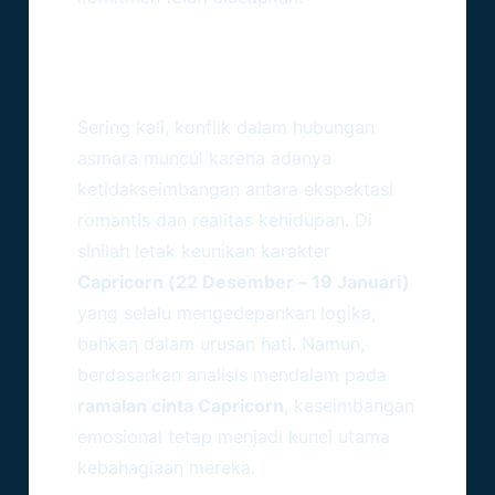
Dinamika Hubungan:
Menyeimbangkan Logika
Dan Rasa
Sering kali, konflik dalam hubungan
asmara muncul karena adanya
ketidakseimbangan antara ekspektasi
romantis dan realitas kehidupan. Di
sinilah letak keunikan karakter
Capricorn (22 Desember – 19 Januari)
yang selalu mengedepankan logika,
bahkan dalam urusan hati. Namun,
berdasarkan analisis mendalam pada
ramalan cinta Capricorn
, keseimbangan
emosional tetap menjadi kunci utama
kebahagiaan mereka.