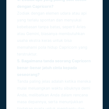
dengan Capricorn?
Zodiak dengan elemen udara atau api
yang terlalu spontan dan menyukai
kebebasan tanpa batas, seperti Aries
atau Gemini, biasanya membutuhkan
usaha ekstra keras untuk bisa
memahami pola hidup Capricorn yang
terstruktur.
5. Bagaimana tanda seorang Capricorn
benar-benar jatuh cinta kepada
seseorang?
Tanda paling jelas adalah ketika mereka
mulai meluangkan waktu sibuknya demi
Anda, melibatkan Anda dalam rencana
masa depannya, serta menunjukkan
tindakan nyata untuk membantu dan