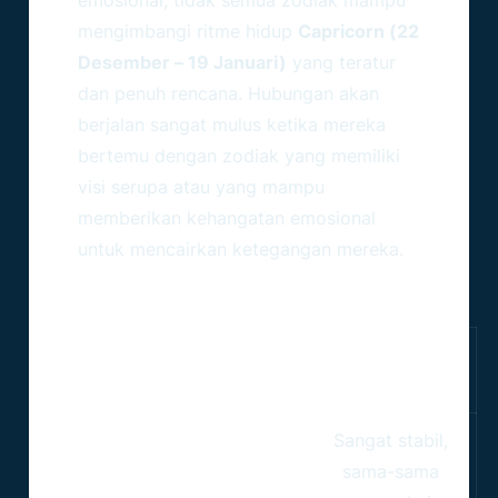
mengimbangi ritme hidup
Capricorn (22
Desember – 19 Januari)
yang teratur
dan penuh rencana. Hubungan akan
berjalan sangat mulus ketika mereka
bertemu dengan zodiak yang memiliki
visi serupa atau yang mampu
memberikan kehangatan emosional
untuk mencairkan ketegangan mereka.
Tabel Kecocokan Zodiak
Dengan Capricorn
Pasangan
Tingkat
Karakteristik
Zodiak
Kecocokan
Hubungan
Sangat stabil,
sama-sama