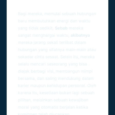
Menjadi Harga Mati
Bagi mereka, memulai sebuah hubungan
baru membutuhkan energi dan waktu
yang tidak sedikit.
Sebab
mereka
sangat menghargai waktu,
akibatnya
mereka jarang sekali terlibat dalam
hubungan yang sifatnya main-main atau
sekadar cinta sesaat. Selain itu, mereka
selalu mencari seseorang yang bisa
diajak berbagi visi, membangun mimpi
bersama, dan saling mendukung dalam
karier maupun kehidupan personal. Oleh
karena itu, kesetiaan bukan lagi sebuah
pilihan, melainkan sebuah kewajiban
moral yang otomatis berjalan ketika
komitmen telah diucapkan.