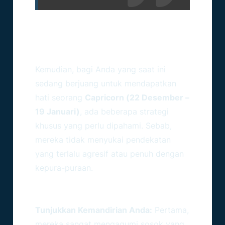
Cara Tepat Menaklukkan
Hati Sang Capricorn
Kemudian, bagi Anda yang saat ini
sedang berjuang untuk mendapatkan
hati seorang
Capricorn (22 Desember –
19 Januari)
, ada beberapa strategi
khusus yang perlu dipahami. Sebab,
mereka tidak menyukai pendekatan
yang terlalu agresif atau penuh dengan
kepura-puraan.
Langkah Pendekatan Yang
Disukai
Tunjukkan Kemandirian Anda:
Pertama,
mereka sangat mengagumi sosok yang