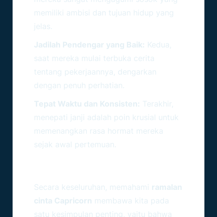
memiliki ambisi dan tujuan hidup yang
jelas.
Jadilah Pendengar yang Baik:
Kedua,
saat mereka mulai terbuka cerita
tentang pekerjaannya, dengarkan
dengan penuh perhatian.
Tepat Waktu dan Konsisten:
Terakhir,
menepati janji adalah poin krusial untuk
memenangkan rasa hormat mereka
sejak awal pertemuan.
Kesimpulan: Seni Merayakan
Cinta Yang Dewasa
Secara keseluruhan, memahami
ramalan
cinta Capricorn
membawa kita pada
satu kesimpulan penting, yaitu bahwa