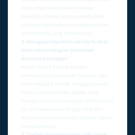
Anda tidak menghakimi mereka,
perlahan mereka akan melembutkan
sikapnya dan berani mengekspresikan
sisi romantis yang tersembunyi.
3. Mengapa Capricorn sering terlihat
lebih mementingkan pekerjaan
daripada pasangan?
Hal ini terjadi karena mereka
memandang kemapanan finansial dan
karier sebagai bentuk tanggung jawab
untuk menjamin masa depan yang
bahagia bersama pasangan. Oleh karena
itu, komunikasikan dengan baik jika
Anda membutuhkan lebih banyak waktu
luang bersama.
4. Zodiak apa yang paling sulit cocok