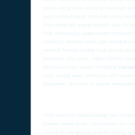
ambisi yang besar kadang membuat And
juga membutuhkan perhatian yang seim
Oleh sebab itu
, energi kosmik saat ini 
fisik.
Khususnya
, pada sistem metabolis
Selain itu
, elemen tanah juga melekat ku
menjadi fondasi utama bagi seluruh as
kelelahan atau stres, maka rutinitas har
Kesimpulannya
, ulasan mengenai
ramala
yang sangat jelas. Olahraga rutin bukan 
Melainkan
, aktivitas ini adalah kebutuh
Memahami Karakter Fi
Kesehatan Capricorn
Perlu diketahui bahwa
setiap rasi bintang
dengan tubuh Anda.
Jika melihat
dari s
zodiak ini menguasai struktur tulang, jari