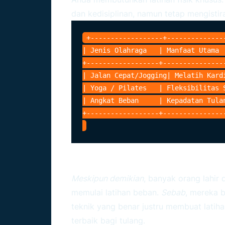
dan kedisiplinan, namun tetap mengistir
+------------------+--------------
| Jenis Olahraga   | Manfaat Utama 
+------------------+---------------
| Jalan Cepat/Jogging| Melatih Kard
| Yoga / Pilates   | Fleksibilitas 
| Angkat Beban     | Kepadatan Tula
Manfaat Latihan Beban B
Meskipun demikian
, banyak orang lahir
memulai latihan beban.
Sebab
, mereka 
teknik yang benar justru membuat latih
terbaik bagi tulang.