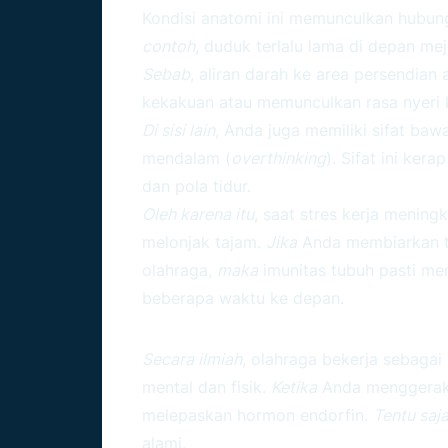
Kondisi anatomi ini memunculkan hubun
contoh
, duduk terlalu lama di depan me
Sebab
, aliran darah ke area persendia
kekakuan atau memunculkan rasa nyeri 
Di sisi lain
, Anda juga memiliki sifat ba
mendalam (
overthinking
). Sifat ini ke
dan pola tidur.
Oleh karena itu
, saat stres kerja mening
melonjak tajam.
Jika
Anda membiarkan te
olahraga,
maka
imunitas tubuh pasti me
beberapa waktu ke depan.
Mengapa Aktivitas Fisik 
Secara ilmiah
, olahraga bekerja sebaga
mental dan fisik.
Ketika
Anda menggerakk
melepaskan hormon endorfin.
Tentu saj
alami.