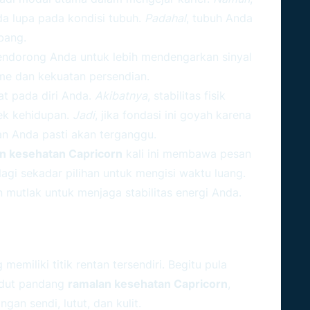
a lupa pada kondisi tubuh.
Padahal
, tubuh Anda
bang.
mendorong Anda untuk lebih mendengarkan sinyal
me dan kekuatan persendian.
at pada diri Anda.
Akibatnya
, stabilitas fisik
pek kehidupan.
Jadi
, jika fondasi ini goyah karena
ian Anda pasti akan terganggu.
n kesehatan Capricorn
kali ini membawa pesan
lagi sekadar pilihan untuk mengisi waktu luang.
an mutlak untuk menjaga stabilitas energi Anda.
sik Berdasarkan Ramalan
 memiliki titik rentan tersendiri. Begitu pula
udut pandang
ramalan kesehatan Capricorn
,
ngan sendi, lutut, dan kulit.