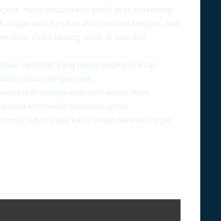
nguat,
maka
beban kerja sendi akan berkurang
h ringan saat berjalan atau menaiki tangga.
Jadi
,
tralisir risiko radang sendi di usia dini.
Yoga Dan Peregangan
hkan aktivitas yang menenangkan pikiran
latih napas dengan baik.
s melepaskan ketegangan otot akibat stres
ni adalah kombinasi sempurna untuk
hirnya
, tubuh yang kaku akibat tekanan target
rmasi Kebugaran Berbasis