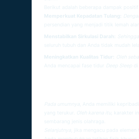
Berikut adalah beberapa dampak positif 
Memperkuat Kepadatan Tulang:
Denga
persendian yang menjadi titik lemah ala
Menstabilkan Sirkulasi Darah:
Sehingga
seluruh tubuh dan Anda tidak mudah lelah
Meningkatkan Kualitas Tidur:
Oleh seba
Anda mencapai fase tidur
Deep Sleep
di
Rekomendasi Olahraga
Kesehatan Capricorn
Pada umumnya
, Anda memiliki kepribadi
yang terukur.
Oleh karena itu
, karakter 
sembarang jenis olahraga.
Selanjutnya
, jika mengacu pada elemen
Anda membutuhkan latihan fisik khusus