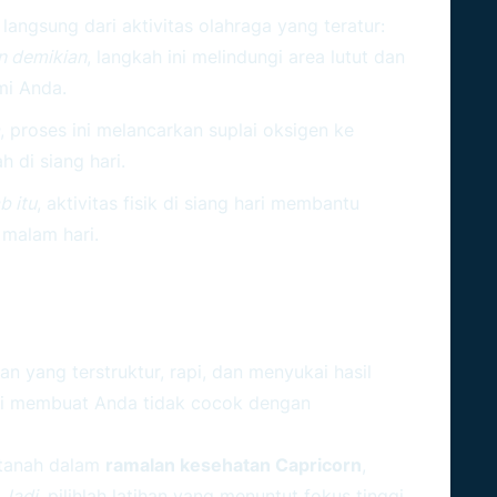
langsung dari aktivitas olahraga yang teratur:
n demikian
, langkah ini melindungi area lutut dan
mi Anda.
, proses ini melancarkan suplai oksigen ke
 di siang hari.
b itu
, aktivitas fisik di siang hari membantu
 malam hari.
 Terbaik Sesuai Ramalan
an yang terstruktur, rapi, dan menyukai hasil
ini membuat Anda tidak cocok dengan
 tanah dalam
ramalan kesehatan Capricorn
,
.
Jadi
, pilihlah latihan yang menuntut fokus tinggi