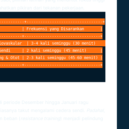
ahatkan pikiran dari tekanan pekerjaan.
-----------+---------------------------------+

          | Frekuensi yang Disarankan       |

----------+---------------------------------+

iovaskular  | 3-4 kali seminggu (30 menit)    |

Sendi     | 2 kali seminggu (45 menit)      |

ng & Otot | 2-3 kali seminggu (45-60 menit) |

agi Persendian Anda
 di periode Desember hingga Januari ragu
biasanya takut mengalami cedera sendi.
Padahal
,
an beban (
resistance training
) menjadi pelindung