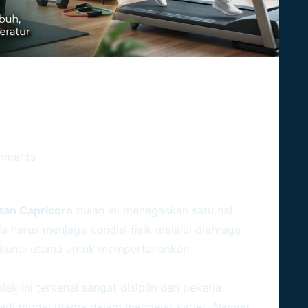
rn: Menjaga Kesehatan Dengan
mments
an Capricorn
bulan ini menegaskan satu hal
da harus menjaga kondisi fisik melalui olahraga
di kunci utama untuk mempertahankan
ak ini terkenal sangat disiplin dan pekerja
njadi modal utama dalam mengejar karier.
Namun
,