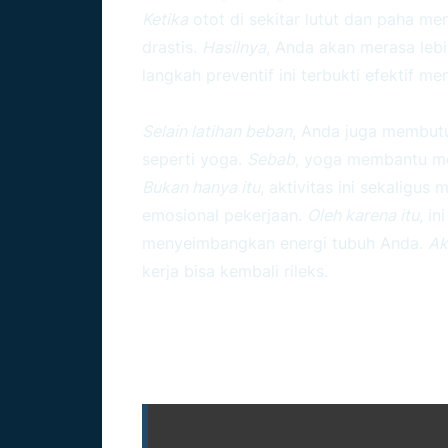
Ketika
otot di sekitar lutut dan paha me
drastis.
Hasilnya
, Anda akan merasa lebi
langkah preventif ini terbukti efektif mene
Pendekatan Mindful Melalui 
Selain latihan beban
, Anda juga membutu
seperti yoga.
Sebab
, yoga membantu me
Bukan hanya itu
, aktivitas ini sekaligu
emosional pekerjaan.
Oleh karena itu
, i
menyeimbangkan energi tubuh Anda.
Ak
kerja bisa kembali rileks.
Ulasan Nyata: Transfo
Kedisiplinan