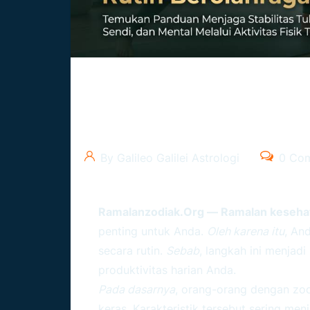
Ramalan Kesehatan Caprico
Rutin Berolahraga
By Galileo Galilei Astrologi
0 Co
Ramalanzodiak.org
— Ramalan kesehat
penting untuk Anda.
Oleh karena itu
, An
secara rutin.
Sebab
, langkah ini menja
produktivitas harian Anda.
Pada dasarnya
, orang-orang dengan zodi
keras. Karakteristik tersebut sering me