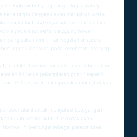
gan sebab-akibat yang sangat logis.
Sebagai
ja kerja tanpa bergerak akan merugikan Anda.
n akan melambat.
Akhirnya
, hal tersebut memicu
kronis pada lutut serta punggung bawah.
waan yang suka memikirkan segala hal secara
rap berdampak langsung pada kesehatan lambung
kat, produksi hormon kortisol dalam tubuh akan
kanan ini tanpa pelampiasan positif seperti
nurun.
Bahkan
, risiko ini diprediksi muncul dalam
Menjadi Jawaban Utama?
i penawar alami untuk mengatasi ketegangan
an tubuh secara aktif,
maka
otak akan
a
, hormon ini berfungsi sebagai pereda stres