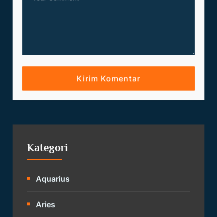
Kategori
Aquarius
Aries