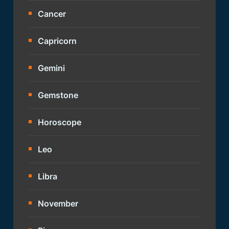
Cancer
Capricorn
Gemini
Gemstone
Horoscope
Leo
Libra
November