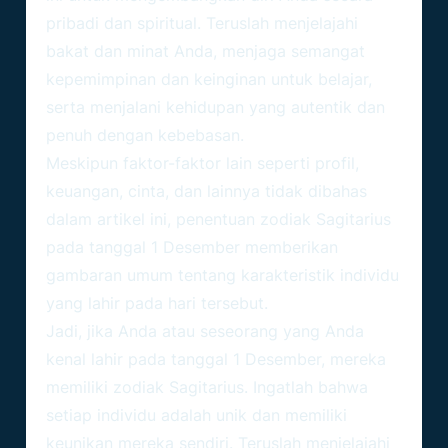
pribadi dan spiritual. Teruslah menjelajahi
bakat dan minat Anda, menjaga semangat
kepemimpinan dan keinginan untuk belajar,
serta menjalani kehidupan yang autentik dan
penuh dengan kebebasan.
Meskipun faktor-faktor lain seperti profil,
keuangan, cinta, dan lainnya tidak dibahas
dalam artikel ini, penentuan zodiak
Sagitarius
pada tanggal 1 Desember memberikan
gambaran umum tentang karakteristik individu
yang lahir pada hari tersebut.
Jadi, jika Anda atau seseorang yang Anda
kenal lahir pada tanggal 1 Desember, mereka
memiliki zodiak Sagitarius. Ingatlah bahwa
setiap individu adalah unik dan memiliki
keunikan mereka sendiri. Teruslah menjelajahi