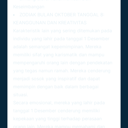
Keseimbangan
ZODIAK BULAN OKTOBER TANGGAL 8:
KEANGGUNAN DAN KREATIVITAS
Karakteristik lain yang sering ditemukan pada
individu yang lahir pada tanggal 1 Desember
adalah semangat kepemimpinan. Mereka
memiliki sifat yang karismatik dan mampu
mempengaruhi orang lain dengan pendekatan
yang tegas namun ramah. Mereka cenderung
menjadi sosok yang inspiratif dan dapat
memimpin dengan baik dalam berbagai
situasi.
Secara emosional, mereka yang lahir pada
tanggal 1 Desember cenderung memiliki
kepekaan yang tinggi terhadap perasaan
orang lain. Mereka mampu memahami dan