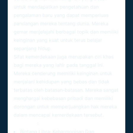
untuk mendapatkan pengetahuan dan
pengalaman baru yang dapat memperluas
pandangan mereka tentang dunia. Mereka
gemar menjelajahi berbagai topik dan memiliki
keinginan yang kuat untuk terus belajar
sepanjang hidup.
Sifat kemerdekaan juga merupakan ciri khas
bagi mereka yang lahir pada tanggal ini.
Mereka cenderung memiliki keinginan untuk
menjalani kehidupan yang bebas dan tidak
terbatas oleh batasan-batasan. Mereka sangat
menghargai kebebasan pribadi dan memiliki
dorongan untuk memperjuangkan hak mereka
dalam mencapai kemerdekaan tersebut.
Baca Juga
:
Bintang Libra: Keharmonisan Dan