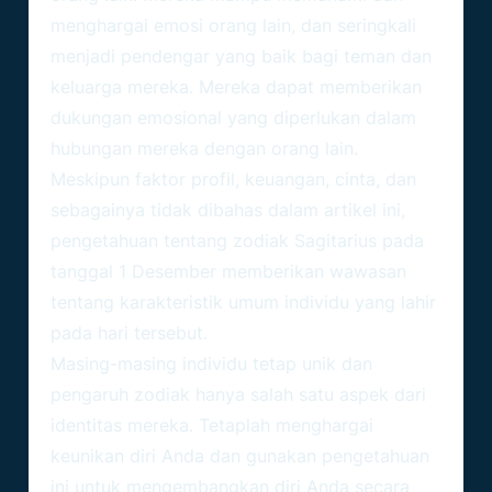
menghargai emosi orang lain, dan seringkali
menjadi pendengar yang baik bagi teman dan
keluarga mereka. Mereka dapat memberikan
dukungan emosional yang diperlukan dalam
hubungan mereka dengan orang lain.
Meskipun faktor profil, keuangan, cinta, dan
sebagainya tidak dibahas dalam artikel ini,
pengetahuan tentang zodiak Sagitarius pada
tanggal 1 Desember memberikan wawasan
tentang karakteristik umum individu yang lahir
pada hari tersebut.
Masing-masing individu tetap unik dan
pengaruh zodiak hanya salah satu aspek dari
identitas mereka. Tetaplah menghargai
keunikan diri Anda dan gunakan pengetahuan
ini untuk mengembangkan diri Anda secara