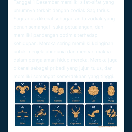
Tanggal 1 Desember
memiliki sifat-sifat yang
umumnya terkait dengan zodiak Sagitarius.
Sagitarius dikenal sebagai tanda zodiak yang
penuh semangat, suka petualangan, dan
memiliki pandangan optimis terhadap
kehidupan. Mereka sering memiliki keinginan
untuk menjelajahi dunia dan mencari makna
dalam pengalaman hidup mereka. Mereka juga
dikenal sebagai pribadi yang jujur, tulus, dan
memiliki semangat kemerdekaan yang tinggi.