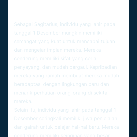
Sebagai Sagitarius, individu yang lahir pada
tanggal 1 Desember mungkin memiliki
semangat yang kuat untuk mencapai tujuan
dan mengejar impian mereka. Mereka
cenderung memiliki sifat yang ceria,
penyayang, dan mudah bergaul. Kepribadian
mereka yang ramah membuat mereka mudah
beradaptasi dengan lingkungan baru dan
menarik perhatian orang-orang di sekitar
mereka.
Selain itu, individu yang lahir pada tanggal 1
Desember seringkali memiliki jiwa penjelajah
dan gairah untuk belajar hal-hal baru. Mereka
cenderung memiliki keinginan yang besar