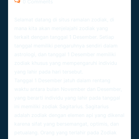
0 Comments
Selamat datang di situs ramalan zodiak, di
mana kita akan menjelajahi zodiak yang
terkait dengan tanggal 1 Desember. Setiap
tanggal memiliki pengaruhnya sendiri dalam
astrologi, dan tanggal 1 Desember memiliki
zodiak khusus yang mempengaruhi individu
yang lahir pada hari tersebut.
Tanggal 1 Desember jatuh dalam rentang
waktu antara bulan November dan Desember,
yang berarti individu yang lahir pada tanggal
ini memiliki zodiak Sagitarius. Sagitarius
adalah zodiak dengan elemen api yang dikenal
karena sifat yang bersemangat, optimis, dan
petualang. Orang yang terlahir pada
Zodiak