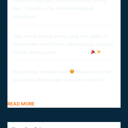
menjaga hubungan harmonis dengan orang
lain. Cobalah untuk menyeimbangkan
keduanya!
Jadi, untuk semua orang yang lahir pada 23
September—kamu tidak hanya punya satu sisi
zodiak, kamu punya
dua kekuatan
!
Bagaimana, menarik kan?
Mudah-mudahan
bisa jadi bahan bacaan seru dan interaktif!
READ MORE