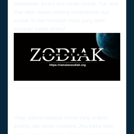
perbatasan antara dua tanda zodiak. Yuk, kita
lihat lebih dalam tentang karakteristik dua
zodiak ini dan temukan mana yang lebih
dominan dalam dirimu!
Virgo (23 Agustus – 22
September): Si Perfeksionis
Virgo dikenal sebagai sosok yang praktis,
analitis, dan detail-oriented. Jika kamu lebih