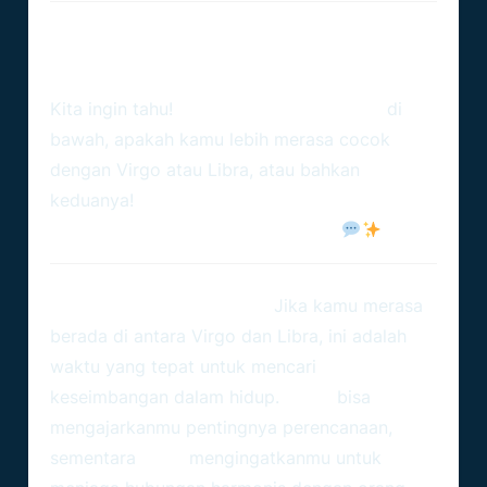
Interaksi Waktu Nyata:
Bagaimana Dengan Kamu?
Kita ingin tahu!
Tulis di kolom komentar
di
bawah, apakah kamu lebih merasa cocok
dengan Virgo atau Libra, atau bahkan
keduanya!
Apa satu kata yang
menggambarkan kepribadianmu?
Saran Hari Ini untuk Kamu:
Jika kamu merasa
berada di antara Virgo dan Libra, ini adalah
waktu yang tepat untuk mencari
keseimbangan dalam hidup.
Virgo
bisa
mengajarkanmu pentingnya perencanaan,
sementara
Libra
mengingatkanmu untuk