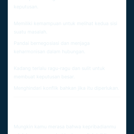
keputusan.
Sifat Positif Libra:
Memiliki kemampuan untuk melihat kedua sisi
suatu masalah.
Pandai bernegosiasi dan menjaga
keharmonisan dalam hubungan.
Sifat Tantangan Libra:
Kadang terlalu ragu-ragu dan sulit untuk
membuat keputusan besar.
Menghindari konflik bahkan jika itu diperlukan.
Jadi, Apa Zodiakmu? Virgo Atau
Libra?
Mungkin kamu merasa bahwa kepribadianmu