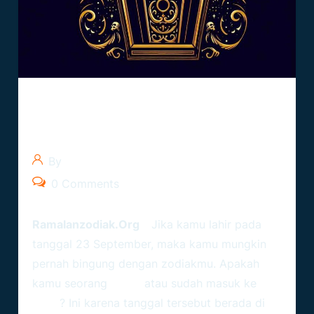
Zodiak September 23: Virgo
Atau Libra?
By
0 Comments
Ramalanzodiak.org
–
Jika kamu lahir pada
tanggal 23 September, maka kamu mungkin
pernah bingung dengan zodiakmu. Apakah
kamu seorang
Virgo
atau sudah masuk ke
Libra
? Ini karena tanggal tersebut berada di