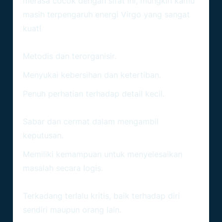
merasa cocok dengan sifat ini, mungkin kamu
masih terpengaruh energi Virgo yang sangat
kuat!
Ciri-Ciri Virgo:
Metodis dan terorganisir.
Menyukai kebersihan dan ketertiban.
Penuh perhatian terhadap detail kecil.
Sifat Positif Virgo:
Sabar dan cermat dalam mengambil
keputusan.
Memiliki kemampuan untuk menyelesaikan
masalah secara logis.
Sifat Tantangan Virgo:
Terkadang terlalu kritis, baik terhadap diri
sendiri maupun orang lain.