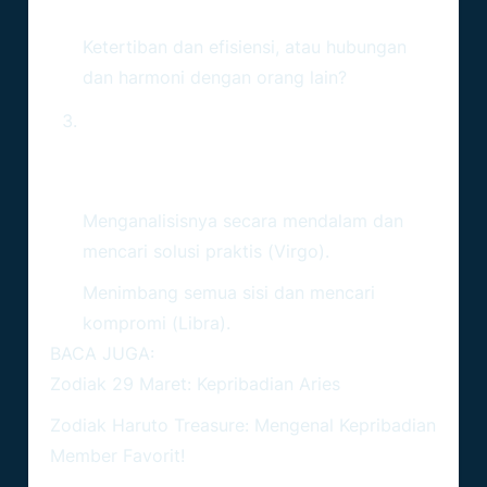
Bagimu?
Ketertiban dan efisiensi, atau hubungan
dan harmoni dengan orang lain?
Ketika Dihadapkan Pada
Masalah Besar, Apa Yang Kamu
Lakukan?
Menganalisisnya secara mendalam dan
mencari solusi praktis (Virgo).
Menimbang semua sisi dan mencari
kompromi (Libra).
BACA JUGA:
Zodiak 29 Maret: Kepribadian Aries
Zodiak Haruto Treasure: Mengenal Kepribadian
Member Favorit!