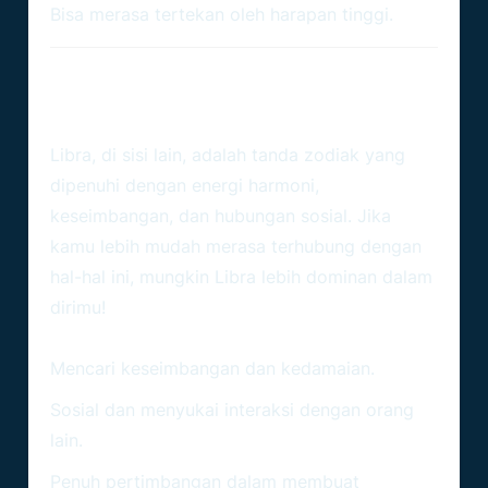
Bisa merasa tertekan oleh harapan tinggi.
Libra (23 September – 22
Oktober): Si Pendamai
Libra, di sisi lain, adalah tanda zodiak yang
dipenuhi dengan energi harmoni,
keseimbangan, dan hubungan sosial. Jika
kamu lebih mudah merasa terhubung dengan
hal-hal ini, mungkin Libra lebih dominan dalam
dirimu!
Ciri-Ciri Libra:
Mencari keseimbangan dan kedamaian.
Sosial dan menyukai interaksi dengan orang
lain.
Penuh pertimbangan dalam membuat