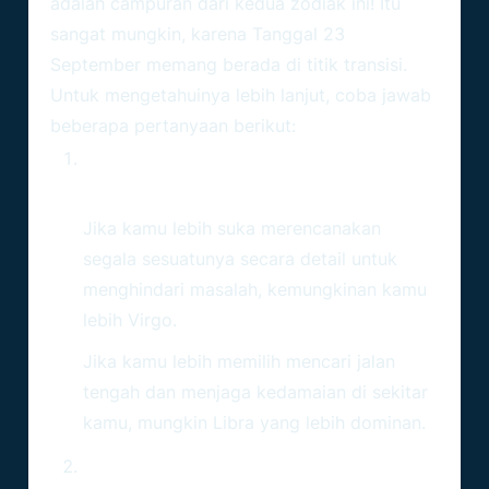
adalah campuran dari kedua zodiak ini! Itu
sangat mungkin, karena
Tanggal 23
September
memang berada di titik transisi.
Untuk mengetahuinya lebih lanjut, coba jawab
beberapa pertanyaan berikut:
Bagaimana Cara Kamu
Menangani Stres?
Jika kamu lebih suka merencanakan
segala sesuatunya secara detail untuk
menghindari masalah, kemungkinan kamu
lebih Virgo.
Jika kamu lebih memilih mencari jalan
tengah dan menjaga kedamaian di sekitar
kamu, mungkin Libra yang lebih dominan.
Apa Yang Lebih Penting