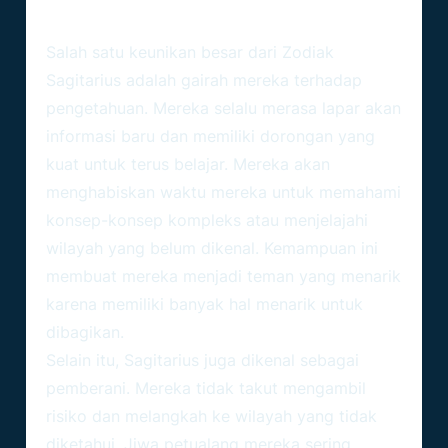
Keunikan Sagitarius
Salah satu keunikan besar dari
Zodiak
Sagitarius
adalah gairah mereka terhadap
pengetahuan. Mereka selalu merasa lapar akan
informasi baru dan memiliki dorongan yang
kuat untuk terus belajar. Mereka akan
menghabiskan waktu mereka untuk memahami
konsep-konsep kompleks atau menjelajahi
wilayah yang belum dikenal. Kemampuan ini
membuat mereka menjadi teman yang menarik
karena memiliki banyak hal menarik untuk
dibagikan.
Selain itu, Sagitarius juga dikenal sebagai
pemberani. Mereka tidak takut mengambil
risiko dan melangkah ke wilayah yang tidak
diketahui. Jiwa petualang mereka sering