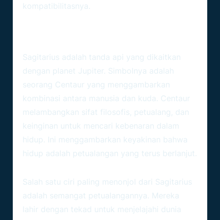
kompatibilitasnya.
Latar Belakang Zodiak
Sagitarius
Sagitarius adalah tanda api yang dikaitkan
dengan planet Jupiter. Simbolnya adalah
seorang Centaur yang menggambarkan
kombinasi antara manusia dan kuda. Centaur
melambangkan sifat filosofis, petualang, dan
keinginan untuk mencari kebenaran dalam
hidup. Ini menggambarkan keyakinan bahwa
hidup adalah petualangan yang terus berlanjut.
Karakteristik Dan Sifat
Salah satu ciri paling menonjol dari Sagitarius
adalah semangat petualangannya. Mereka
lahir dengan tekad untuk menjelajahi dunia