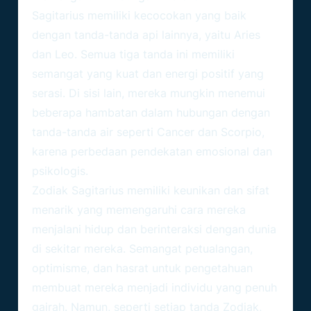
Sagitarius memiliki kecocokan yang baik
dengan tanda-tanda api lainnya, yaitu Aries
dan Leo. Semua tiga tanda ini memiliki
semangat yang kuat dan energi positif yang
serasi. Di sisi lain, mereka mungkin menemui
beberapa hambatan dalam hubungan dengan
tanda-tanda air seperti Cancer dan Scorpio,
karena perbedaan pendekatan emosional dan
psikologis.
Zodiak Sagitarius memiliki keunikan dan sifat
menarik yang memengaruhi cara mereka
menjalani hidup dan berinteraksi dengan dunia
di sekitar mereka. Semangat petualangan,
optimisme, dan hasrat untuk pengetahuan
membuat mereka menjadi individu yang penuh
gairah. Namun, seperti setiap tanda
Zodiak
,