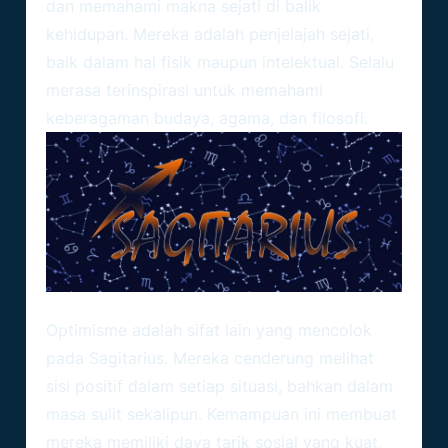
dan memahami makna sejati di balik
kehidupan. Mereka adalah penjelajah sejati,
baik dalam hal fisik maupun intelektual. Selalu
merasa terinspirasi untuk memahami
keberagaman budaya, agama, dan filosofi.
Optimisme adalah sifat lain yang mencolok
pada Sagitarius. Mereka cenderung melihat
sisi positif dalam setiap situasi, bahkan dalam
masa sulit sekalipun. Kemampuan ini membuat
mereka memiliki daya tarik sosial yang kuat,