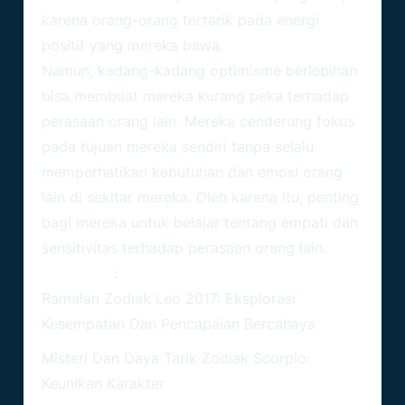
karena orang-orang tertarik pada energi
positif yang mereka bawa.
Namun, kadang-kadang optimisme berlebihan
bisa membuat mereka kurang peka terhadap
perasaan orang lain. Mereka cenderung fokus
pada tujuan mereka sendiri tanpa selalu
memperhatikan kebutuhan dan emosi orang
lain di sekitar mereka. Oleh karena itu, penting
bagi mereka untuk belajar tentang empati dan
sensitivitas terhadap perasaan orang lain.
Baca Juga
:
Ramalan Zodiak Leo 2017: Eksplorasi
Kesempatan Dan Pencapaian Bercahaya
Misteri Dan Daya Tarik Zodiak Scorpio:
Keunikan Karakter