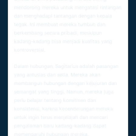
mendorong mereka untuk mengatasi rintangan
dan menghadapi tantangan dengan kepala
tegak. Ini membuat mereka tumbuh dan
berkembang secara pribadi, meskipun
kadang-kadang bisa menjadi kualitas yang
kontroversial.
Kompatibilitas Dan Hubungan
Dalam hubungan, Sagitarius adalah pasangan
yang antusias dan setia. Mereka akan
membangun hubungan dengan kejujuran dan
semangat yang tinggi. Namun, mereka juga
perlu belajar tentang komitmen dan
konsistensi, karena kecenderungan mereka
untuk ingin terus menjelajah dan mencari
pengalaman baru kadang-kadang dapat
memengaruhi hubungan mereka.