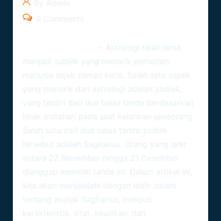
By Admin
0 Comments
Ramalanzodiak.org
– Astrologi telah lama
menjadi subjek yang menarik perhatian
manusia sejak zaman kuno. Salah satu aspek
yang menarik dari astrologi adalah zodiak,
yang terdiri dari dua belas tanda berdasarkan
letak matahari pada saat kelahiran seseorang.
Salah satu dari dua belas tanda zodiak
tersebut adalah
Sagitarius
. Orang yang lahir
antara 22 November hingga 21 Desember
dianggap memiliki tanda ini. Dalam artikel ini,
kita akan menjelajahi dengan lebih dalam
tentang zodiak Sagitarius, meliputi
karakteristik, sifat, keunikan, dan