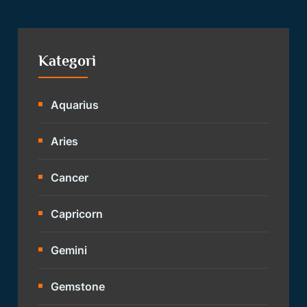
Kategori
Aquarius
Aries
Cancer
Capricorn
Gemini
Gemstone