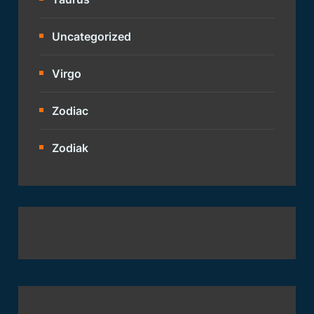
Uncategorized
Virgo
Zodiac
Zodiak