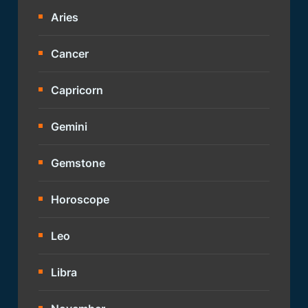
Aries
Cancer
Capricorn
Gemini
Gemstone
Horoscope
Leo
Libra