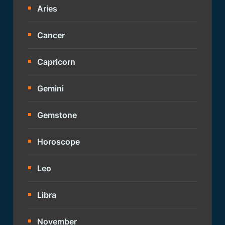
Aries
Cancer
Capricorn
Gemini
Gemstone
Horoscope
Leo
Libra
November