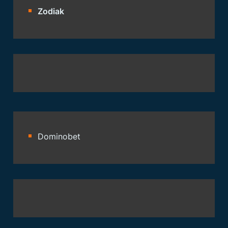
Zodiak
Dominobet