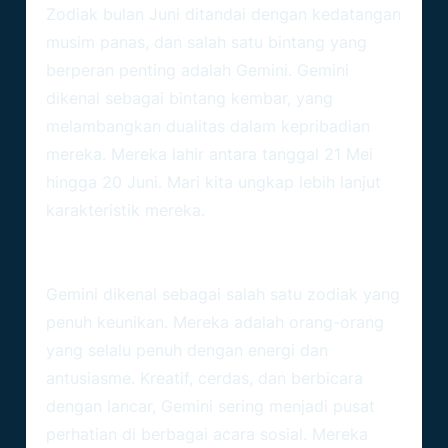
Zodiak bulan Juni ditandai dengan kedatangan
musim panas, dan salah satu bintang yang
berperan penting adalah Gemini. Gemini
dikenal sebagai bintang kembar, yang
melambangkan dualitas dalam kepribadian
mereka. Mereka lahir antara tanggal 21 Mei
hingga 20 Juni. Mari kita ungkap lebih lanjut
karakteristik mereka.
Keunikan Gemini
Gemini dikenal sebagai salah satu zodiak yang
penuh keunikan. Mereka adalah orang-orang
yang selalu penuh dengan energi dan
antusiasme. Kreatif, cerdas, dan berbicara
dengan lancar, Gemini sering menjadi pusat
perhatian di berbagai acara sosial. Mereka