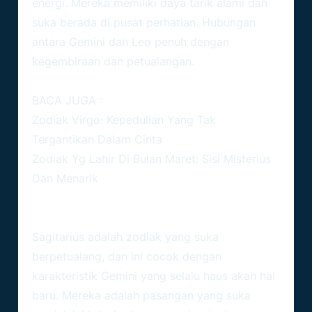
energi. Mereka memiliki daya tarik alami dan
suka berada di pusat perhatian. Hubungan
antara Gemini dan Leo penuh dengan
kegembiraan dan petualangan.
BACA JUGA :
Zodiak Virgo: Kepedulian Yang Tak
Tergantikan Dalam Cinta
Zodiak Yg Lahir Di Bulan Maret: Sisi Misterius
Dan Menarik
Gemini Dan Sagitarius
Sagitarius adalah zodiak yang suka
berpetualang, dan ini cocok dengan
karakteristik Gemini yang selalu haus akan hal
baru. Mereka adalah pasangan yang suka