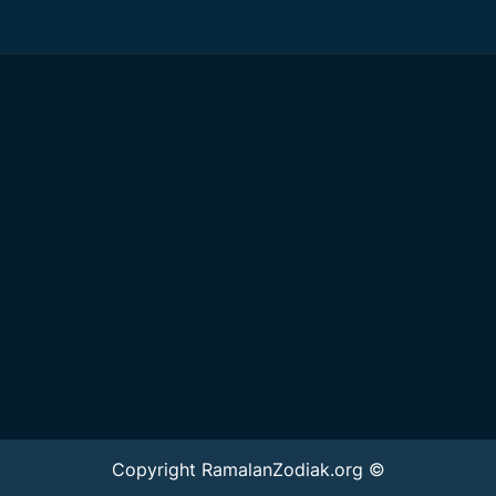
Copyright RamalanZodiak.org ©