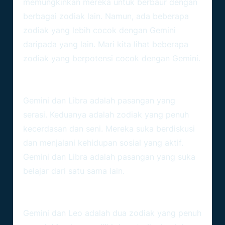
memungkinkan mereka untuk berbaur dengan
berbagai zodiak lain. Namun, ada beberapa
zodiak yang lebih cocok dengan Gemini
daripada yang lain. Mari kita lihat beberapa
zodiak yang berpotensi cocok dengan Gemini.
Gemini Dan Libra
Gemini dan Libra adalah pasangan yang
serasi. Keduanya adalah zodiak yang penuh
kecerdasan dan seni. Mereka suka berdiskusi
dan menjalani kehidupan sosial yang aktif.
Gemini dan Libra adalah pasangan yang suka
belajar dari satu sama lain.
Gemini Dan Leo
Gemini dan Leo adalah dua zodiak yang penuh