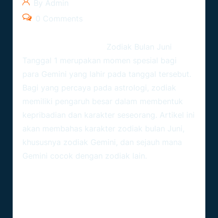
By Admin
0 Comments
Ramalanzodiak.org –
Zodiak Bulan Juni
Tanggal 1
merupakan momen spesial bagi
para Gemini yang lahir pada tanggal tersebut.
Bagi yang percaya pada astrologi, zodiak
memiliki pengaruh besar dalam membentuk
kepribadian dan karakter seseorang. Artikel ini
akan membahas karakter zodiak bulan Juni,
khususnya zodiak Gemini, dan sejauh mana
Gemini cocok dengan zodiak lain.
Karakter Zodiak Bulan Juni
Gemini, Bintang Yang Menggoda