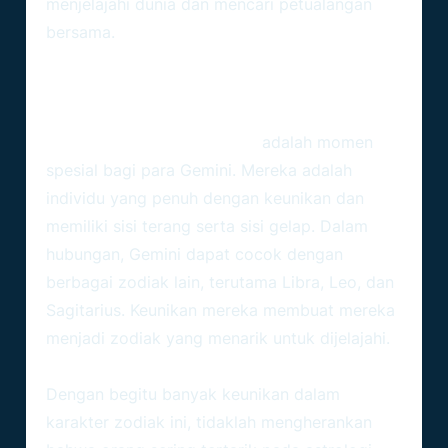
menjelajahi dunia dan mencari petualangan
bersama.
Penutup
Zodiak bulan Juni tanggal 1
adalah momen
spesial bagi para Gemini. Mereka adalah
individu yang penuh dengan keunikan dan
memiliki sisi terang serta sisi gelap. Dalam
hubungan, Gemini dapat cocok dengan
berbagai zodiak lain, terutama Libra, Leo, dan
Sagitarius. Keunikan mereka membuat mereka
menjadi zodiak yang menarik untuk dijelajahi.
Dengan begitu banyak keunikan dalam
karakter zodiak ini, tidaklah mengherankan