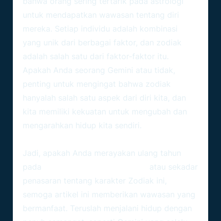
bahwa orang sering tertarik pada astrologi
untuk mendapatkan wawasan tentang diri
mereka. Setiap individu adalah kombinasi
yang unik dari berbagai faktor, dan zodiak
adalah salah satu dari faktor-faktor itu.
Apakah Anda seorang Gemini atau tidak,
penting untuk mengingat bahwa zodiak
hanyalah salah satu aspek dari diri kita, dan
kita memiliki kekuatan untuk mengubah dan
mengarahkan hidup kita sendiri.
Jadi, apakah Anda merayakan ulang tahun
pada
zodiak bulan Juni tanggal 1
atau sekadar
penasaran tentang karakter
Zodiak
ini,
semoga artikel ini memberikan wawasan yang
bermanfaat. Teruslah menjalani hidup dengan