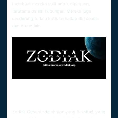
membuat mereka sulit untuk dipegang,
terutama dalam hubungan. Mereka juga
cenderung terlalu kritis terhadap diri sendiri
dan orang lain.
Zodiak Gemini
Gemini Dan Zodiak Lain
Zodiak Gemini
adalah tipe yang fleksibel, yang