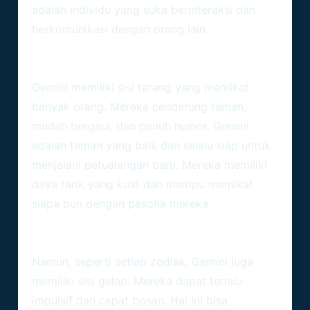
adalah individu yang suka berinteraksi dan
berkomunikasi dengan orang lain.
Sisi Terang Gemini
Gemini memiliki sisi terang yang memikat
banyak orang. Mereka cenderung ramah,
mudah bergaul, dan penuh humor. Gemini
adalah teman yang baik dan selalu siap untuk
menjalani petualangan baru. Mereka memiliki
daya tarik yang kuat dan mampu memikat
siapa pun dengan pesona mereka.
Sisi Gelap Gemini
Namun, seperti setiap zodiak, Gemini juga
memiliki sisi gelap. Mereka dapat terlalu
impulsif dan cepat bosan. Hal ini bisa