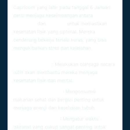
Capricorn yang lahir pada tanggal 6 Januari
perlu menjaga keseimbangan antara
pekerjaan
dan
istirahat
untuk memastikan
kesehatan fisik yang optimal. Mereka
cenderung bekerja terlalu keras, yang bisa
mengakibatkan stres dan kelelahan.
Tips Menjaga Kesehatan
Olahraga Teratur
: Melakukan olahraga secara
rutin akan membantu mereka menjaga
kesehatan fisik dan mental.
Pola Makan Seimbang
: Mengonsumsi
makanan sehat dan bergizi penting untuk
menjaga energi dan kesehatan tubuh.
Istirahat yang Cukup
: Mengatur waktu
istirahat yang cukup sangat penting untuk