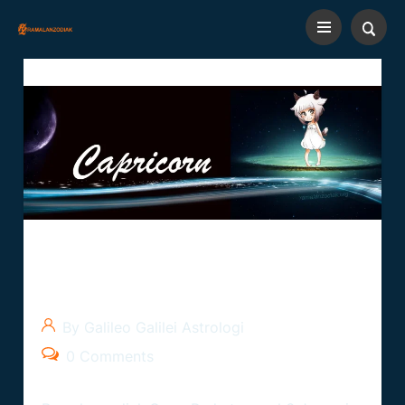
Zodiak Bulan Januari Tanggal
6: Ramalan
By Galileo Galilei Astrologi
0 Comments