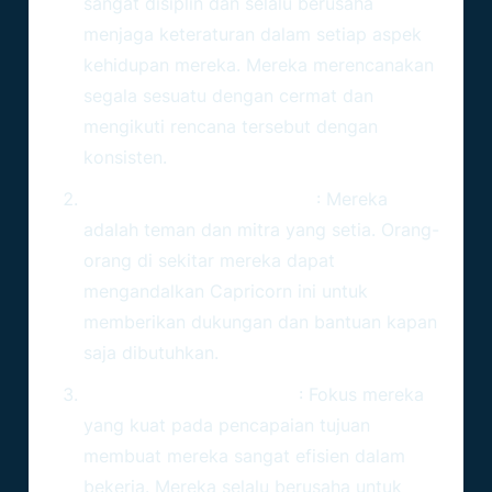
sangat disiplin dan selalu berusaha
menjaga keteraturan dalam setiap aspek
kehidupan mereka. Mereka merencanakan
segala sesuatu dengan cermat dan
mengikuti rencana tersebut dengan
konsisten.
Setia dan Dapat Diandalkan
: Mereka
adalah teman dan mitra yang setia. Orang-
orang di sekitar mereka dapat
mengandalkan Capricorn ini untuk
memberikan dukungan dan bantuan kapan
saja dibutuhkan.
Berorientasi pada Tujuan
: Fokus mereka
yang kuat pada pencapaian tujuan
membuat mereka sangat efisien dalam
bekerja. Mereka selalu berusaha untuk