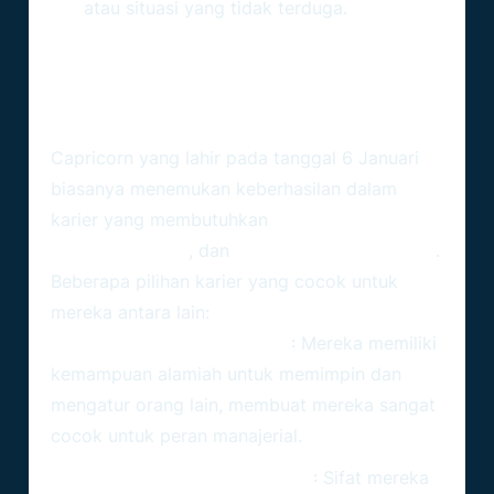
atau situasi yang tidak terduga.
Karier Dan Kehidupan
Profesional
Pilihan Karier Yang Cocok
Capricorn yang lahir pada tanggal 6 Januari
biasanya menemukan keberhasilan dalam
karier yang membutuhkan
ketekunan,
tanggung jawab
, dan
kemampuan manajerial
.
Beberapa pilihan karier yang cocok untuk
mereka antara lain:
Manajer atau Pemimpin Tim
: Mereka memiliki
kemampuan alamiah untuk memimpin dan
mengatur orang lain, membuat mereka sangat
cocok untuk peran manajerial.
Akuntan atau Analis Keuangan
: Sifat mereka