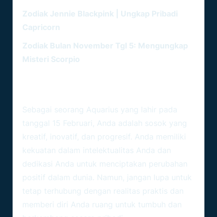
BACA JUGA :
Zodiak Jennie Blackpink | Ungkap Pribadi
Capricorn
Zodiak Bulan November Tgl 5: Mengungkap
Misteri Scorpio
Kesimpulan
Sebagai seorang Aquarius yang lahir pada
tanggal 15 Februari, Anda adalah sosok yang
kreatif, inovatif, dan progresif. Anda memiliki
kekuatan dalam intelektualitas Anda dan
dedikasi Anda untuk menciptakan perubahan
positif dalam dunia. Namun, jangan lupa untuk
tetap terhubung dengan realitas praktis dan
memberi diri Anda ruang untuk tumbuh dan