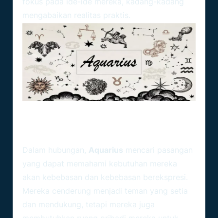
fokus pada ide-ide mereka, kadang-kadang
mengabaikan realitas praktis.
Hubungan Dan Persahabatan
Dalam hubungan,
Aquarius
mencari pasangan
yang dapat memahami kebutuhan mereka
akan kebebasan dan kebebasan berekspresi.
Mereka cenderung menjadi teman yang setia
dan mendukung, tetapi mereka juga