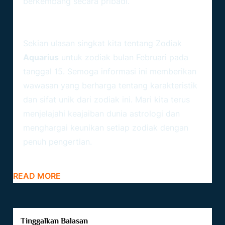
berkembang secara pribadi.
Zodiak Bulan Februari Tanggal 15:
Menyelami Kedalaman Aquarius
Sekian ulasan singkat kita tentang
Zodiak
Aquarius
untuk zodiak bulan Februari pada
tanggal 15. Semoga informasi ini memberikan
wawasan yang berharga tentang karakteristik
dan sifat unik dari zodiak ini. Mari kita terus
menjelajahi keajaiban dunia astrologi dan
menghargai keunikan setiap zodiak dengan
penuh pengertian.
READ MORE
Tinggalkan Balasan