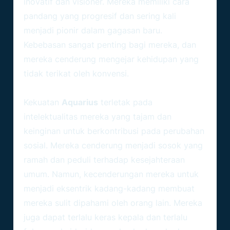
inovatif dan visioner. Mereka memiliki cara
pandang yang progresif dan sering kali
menjadi pionir dalam gagasan baru.
Kebebasan sangat penting bagi mereka, dan
mereka cenderung mengejar kehidupan yang
tidak terikat oleh konvensi.
Kekuatan Dan Kelemahan
Kekuatan
Aquarius
terletak pada
intelektualitas mereka yang tajam dan
keinginan untuk berkontribusi pada perubahan
sosial. Mereka cenderung menjadi sosok yang
ramah dan peduli terhadap kesejahteraan
umum. Namun, kecenderungan mereka untuk
menjadi eksentrik kadang-kadang membuat
mereka sulit dipahami oleh orang lain. Mereka
juga dapat terlalu keras kepala dan terlalu