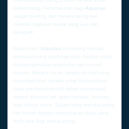
membutuhkan ruang pribadi mereka untuk
berkembang. Persahabatan bagi
Aquarius
sangat penting, dan mereka sering kali
memiliki lingkaran sosial yang luas dan
beragam.
Karir Dan Tujuan Hidup
Dalam karir,
Aquarius
cenderung mencari
pekerjaan yang memungkinkan mereka untuk
mengekspresikan kreativitas dan inovasi
mereka. Mereka cocok dengan profesi yang
memungkinkan mereka untuk berkontribusi
pada perubahan positif dalam masyarakat,
seperti advokat hak asasi manusia, ilmuwan,
atau aktivis sosial. Tujuan hidup mereka sering
kali terkait dengan menciptakan dunia yang
lebih baik bagi semua orang.