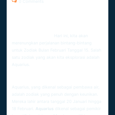
0 Comments
Zodiak Bulan Februari
Tanggal 15
Ramalanzodiak.org –
Hari ini, kita akan
merenungkan perjalanan bintang-bintang
untuk
Zodiak Bulan Februari Tanggal 15
. Salah
satu zodiak yang akan kita eksplorasi adalah
Aquarius.
Aquarius: Karakteristik Dan
Sifat
Aquarius, yang dikenal sebagai pembawa air,
adalah zodiak yang penuh dengan keunikan.
Mereka lahir antara tanggal 20 Januari hingga
18 Februari.
Aquarius
dikenal sebagai pemikir