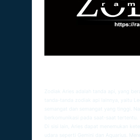
Zodiak Aries Dan Hu
Lain
Zodiak Aries
adalah tanda api, yang ber
tanda-tanda zodiak api lainnya, yaitu L
semangat dan semangat yang tinggi. Nam
berkomunikasi pada saat-saat tertentu.
Di sisi lain, Aries dapat menemukan ke
udara seperti Gemini dan Aquarius. Mere