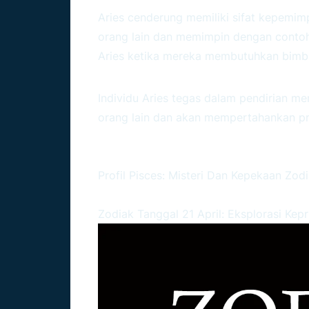
Aries cenderung memiliki sifat kepemi
orang lain dan memimpin dengan contoh
Aries ketika mereka membutuhkan bimb
4. Tegas
Individu Aries tegas dalam pendirian m
orang lain dan akan mempertahankan pr
BACA JUGA :
Profil Pisces: Misteri Dan Kepekaan Zodi
Zodiak Tanggal 21 April: Eksplorasi Kep