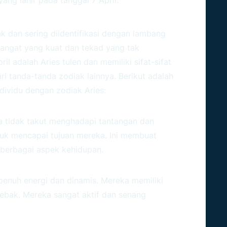
k dan sering diidentifikasi dengan lambang
ngat yang kuat dan tekad yang tak
il adalah Aries tulen dan memiliki sifat-sifat
 tanda-tanda zodiak lainnya. Berikut adalah
ndividu dengan zodiak Aries:
a tidak takut menghadapi tantangan dan
ntuk mencapai tujuan mereka. Ini membuat
berbagai aspek kehidupan.
l penuh energi dan dinamis. Mereka memiliki
tebak. Mereka sangat aktif dan senang