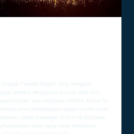
 7 : Memahami Karakter
 Tanggal 7
adalah bagian yang mengulas
anggal tersebut dengan fokus pada sifat-sifat
kepemimpinan, dan ketegasan mereka. Artikel ini
aimana Aries berhubungan dengan tanda-tanda
perilaku dalam hubungan. Artikel ini bertujuan
 kepribadian Aries yang dapat membantu
ng lahir pada tanggal 7 April.