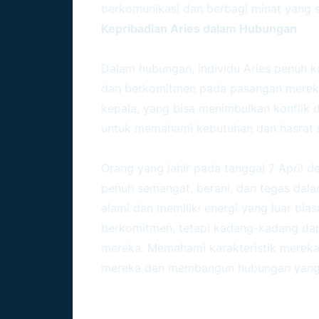
berkomunikasi dan berbagi minat yang s
Kepribadian Aries dalam Hubungan
Dalam hubungan, individu Aries penuh k
dan berkomitmen pada pasangan mereka.
kepala, yang bisa menimbulkan konflik 
untuk memahami kebutuhan dan hasrat 
Kesimpulan
Orang yang lahir pada tanggal 7 April 
penuh semangat, berani, dan tegas dal
alami dan memiliki energi yang luar bia
berkomitmen, tetapi kadang-kadang dapa
mereka. Memahami karakteristik mereka
mereka dan membangun hubungan yang l