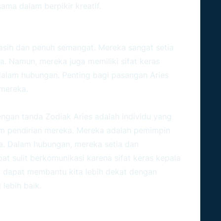
ama dalam berpikir kreatif.
asih dan penuh semangat. Mereka sangat setia
 Namun, mereka juga memiliki sifat keras
dalam hubungan. Penting bagi pasangan Aries
mereka.
dengan tanda
Zodiak
Aries adalah individu yang
am pendirian mereka. Mereka adalah pemimpin
sa. Dalam hubungan, mereka setia dan
t sulit berkomunikasi karena sifat keras kepala
 dapat membantu kita lebih dekat dengan
ebih baik.