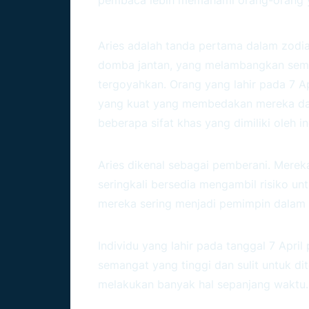
Sifat Zodiak Aries
Aries adalah tanda pertama dalam zodia
domba jantan, yang melambangkan sema
tergoyahkan. Orang yang lahir pada 7 Apr
yang kuat yang membedakan mereka dari
beberapa sifat khas yang dimiliki oleh i
1. Pemberani
Aries dikenal sebagai pemberani. Merek
seringkali bersedia mengambil risiko u
mereka sering menjadi pemimpin dalam 
2. Energetik
Individu yang lahir pada tanggal 7 Apri
semangat yang tinggi dan sulit untuk di
melakukan banyak hal sepanjang waktu.
3. Kepemimpinan