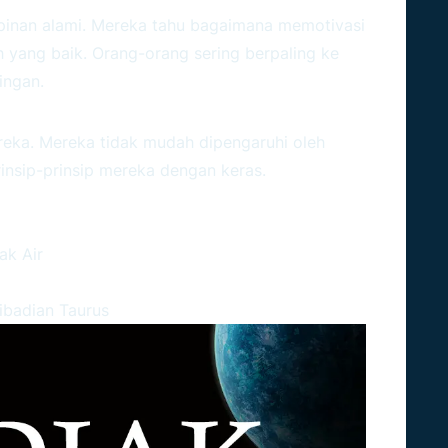
mpinan alami. Mereka tahu bagaimana memotivasi
 yang baik. Orang-orang sering berpaling ke
ingan.
ereka. Mereka tidak mudah dipengaruhi oleh
insip-prinsip mereka dengan keras.
ak Air
ribadian Taurus