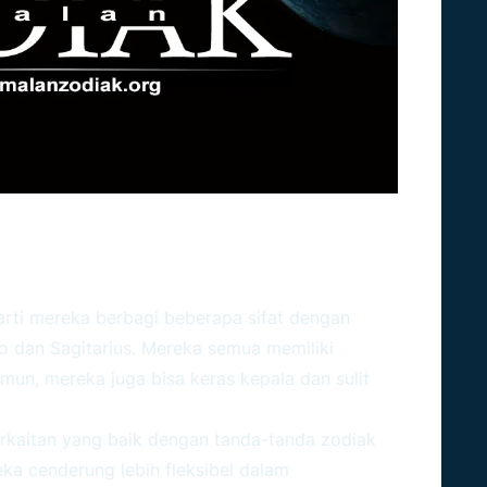
bungannya Dengan Zodiak
arti mereka berbagi beberapa sifat dengan
eo dan Sagitarius. Mereka semua memiliki
un, mereka juga bisa keras kepala dan sulit
terkaitan yang baik dengan tanda-tanda zodiak
ka cenderung lebih fleksibel dalam