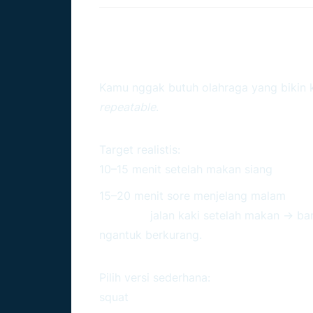
Aktivitas Yang Cocok
High Result)
Kamu nggak butuh olahraga yang bikin
repeatable
.
Jalan Kaki: Senjata Paling
Target realistis:
6.000–8.000 langkah/h
10–15 menit setelah makan siang
15–20 menit sore menjelang malam
Efeknya:
jalan kaki setelah makan → ba
ngantuk berkurang.
Latihan Kekuatan Ringan
Pilih versi sederhana:
squat