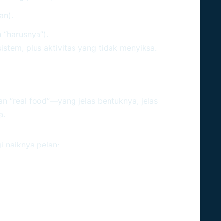
an).
 “harusnya”).
tem, plus aktivitas yang tidak menyiksa.
k Taurus
 “real food”—yang jelas bentuknya, jelas
a.
Tenang, Bukan Mengantuk
i naiknya pelan: