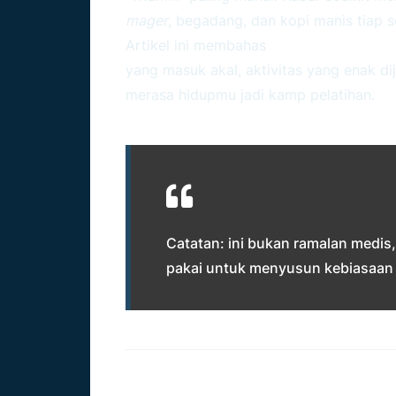
mager
, begadang, dan kopi manis tiap 
Artikel ini membahas
tips kesehatan un
yang masuk akal, aktivitas yang enak dij
merasa hidupmu jadi kamp pelatihan.
Catatan: ini bukan ramalan medis
pakai untuk menyusun kebiasaan 
Kenapa Taurus Butuh P