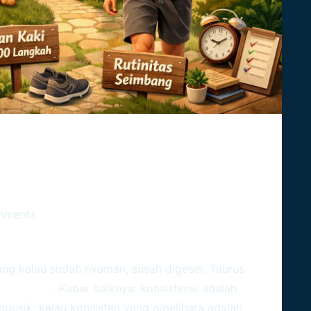
s: Makanan Dan Aktivitas Yang
mments
ng kalau sudah nyaman, susah digeser. Taurus
konsisten
. Kabar baiknya: konsistensi adalah
ngusik: kalau konsisten yang dipelihara adalah