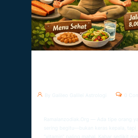
Tips Kesehatan Untuk Tauru
Dapat Menjaga Kesehatan
By Galileo Galilei Astrologi
0 Co
Ramalanzodiak.org
— Ada tipe orang ya
sering begitu—bukan keras kepala, tapi
“vitamin” paling mahal. Kabar sedikit me