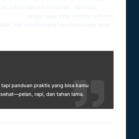
sore, tubuh juga ikut konsisten… ngambek.
tuk Taurus
dengan gaya yang realistis: makanan
alani, dan rutinitas yang bisa kamu ulang tanpa
, tapi panduan praktis yang bisa kamu
sehat—pelan, rapi, dan tahan lama.
ola Sehat Yang Stabil