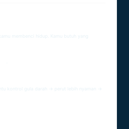
 Untuk Taurus (Low Drama,
 kamu membenci hidup. Kamu butuh yang
 Taurus
ari
.
ntu kontrol gula darah → perut lebih nyaman →
 (2–3x/Minggu)