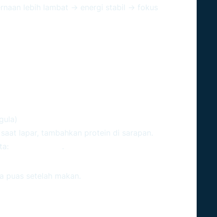
aan lebih lambat → energi stabil → fokus
 Dan Rasa Kenyang
gula)
aat lapar, tambahkan protein di sarapan.
ta:
ngidam turun
.
 Lebih Waras
 puas setelah makan.