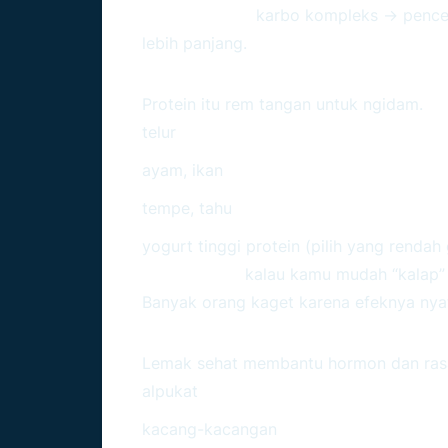
Sebab-akibat:
karbo kompleks → pencern
lebih panjang.
Protein: Penjaga Stamina
Protein itu rem tangan untuk ngidam.
telur
ayam, ikan
tempe, tahu
yogurt tinggi protein (pilih yang rendah 
Tips Taurus:
kalau kamu mudah “kalap” s
Banyak orang kaget karena efeknya nya
Lemak Sehat: Bikin Mood
Lemak sehat membantu hormon dan rasa
alpukat
kacang-kacangan