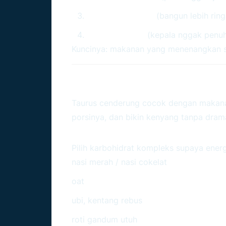
Tidur berkualitas
(bangun lebih ring
Stres terkelola
(kepala nggak penuh
Kuncinya: makanan yang menenangkan sis
Makanan Terbaik Untu
Taurus cenderung cocok dengan makanan
porsinya, dan bikin kenyang tanpa dram
Karbohidrat Yang Bikin 
Pilih karbohidrat kompleks supaya energ
nasi merah / nasi cokelat
oat
ubi, kentang rebus
roti gandum utuh