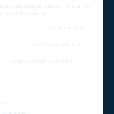
nitas, suka kepastian, suka hasil yang terlihat.
bahan ekstrem, melainkan
perbaikan kecil yang
 darah mudah naik-turun
→ mood gampang
ulasi melambat
→ badan terasa berat, mudah
at
→ ngidam manis/asin makin sering.
h butuh rutinitas kamu
.
n Taurus
padam”).
 ruang protes).