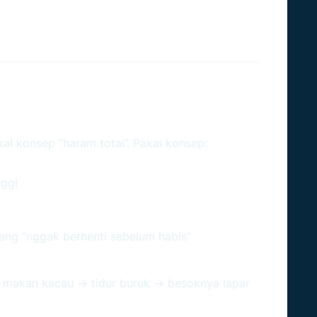
ya Dibatasi (Bukan
ai konsep “haram total”. Pakai konsep:
jarang +
nggi
ang “nggak berhenti sebelum habis”
m makan kacau → tidur buruk → besoknya lapar