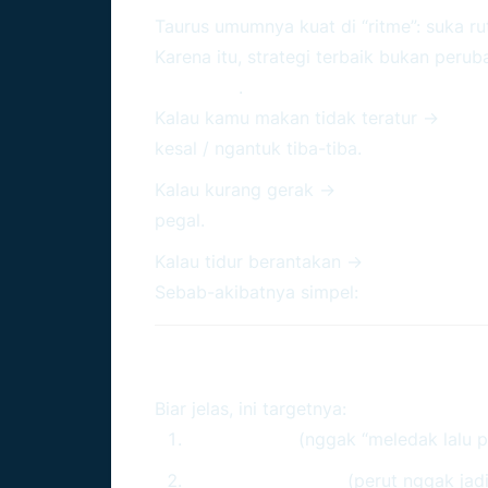
Taurus umumnya kuat di “ritme”: suka ruti
Karena itu, strategi terbaik bukan peru
konsisten
.
Kalau kamu makan tidak teratur →
gula
kesal / ngantuk tiba-tiba.
Kalau kurang gerak →
otot kaku + sirk
pegal.
Kalau tidur berantakan →
lapar meningk
Sebab-akibatnya simpel:
rutinitas tubu
Fokus Utama Kesehata
Biar jelas, ini targetnya:
Energi stabil
(nggak “meledak lalu 
Pencernaan adem
(perut nggak jadi