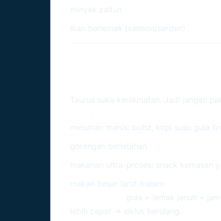
minyak zaitun
ikan berlemak (salmon/sarden)
Makanan Yang Sebaikn
Dilarang)
Taurus suka kenikmatan. Jadi jangan pak
sadar
.
minuman manis: boba, kopi susu gula ti
gorengan berlebihan
makanan ultra-proses: snack kemasan y
makan besar larut malam
Sebab-akibat:
gula + lemak jenuh + ja
lebih cepat → siklus berulang.