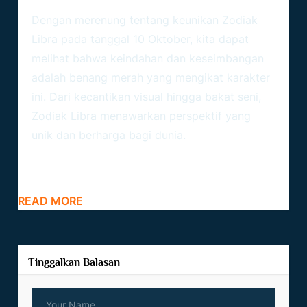
Zodiak Libra
Dengan merenung tentang keunikan Zodiak
Libra pada tanggal 10 Oktober, kita dapat
melihat bahwa keindahan dan keseimbangan
adalah benang merah yang mengikat karakter
ini. Dari kecantikan visual hingga bakat seni,
Zodiak
Libra menawarkan perspektif yang
unik dan berharga bagi dunia.
READ MORE
Tinggalkan Balasan