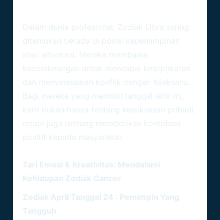
Pandangan Zodiak Libra
Dalam dunia profesional, Zodiak Libra sering
ditemukan berada di posisi kepemimpinan
atau advokasi. Mereka membawa
kecenderungan untuk mencapai kesepakatan
dan menyelesaikan konflik dengan bijaksana.
Bagi mereka yang memiliki tanggal lahir ini,
karir bukan hanya tentang kesuksesan pribadi,
tetapi juga tentang memberikan kontribusi
positif kepada masyarakat.
BACA JUGA :
Tari Emosi & Kreativitas: Mendalami
Kehidupan Zodiak Cancer
Zodiak April Tanggal 24 : Pemimpin Yang
Tangguh