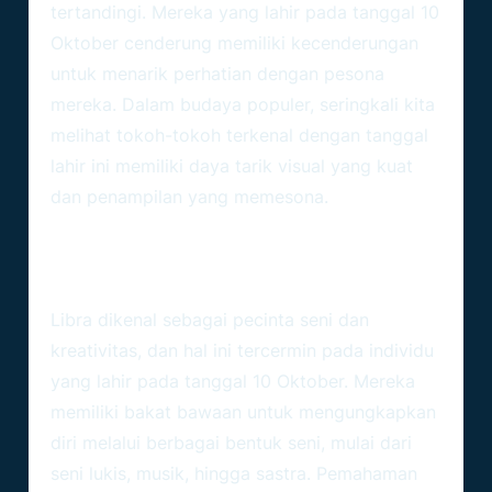
tertandingi. Mereka yang lahir pada tanggal 10
Oktober cenderung memiliki kecenderungan
untuk menarik perhatian dengan pesona
mereka. Dalam budaya populer, seringkali kita
melihat tokoh-tokoh terkenal dengan tanggal
lahir ini memiliki daya tarik visual yang kuat
dan penampilan yang memesona.
Seni Dan Kreativitas: Andalan
Libra
Libra dikenal sebagai pecinta seni dan
kreativitas, dan hal ini tercermin pada individu
yang lahir pada tanggal 10 Oktober. Mereka
memiliki bakat bawaan untuk mengungkapkan
diri melalui berbagai bentuk seni, mulai dari
seni lukis, musik, hingga sastra. Pemahaman