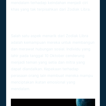
mendalam terhadap keindahan menjadi ciri
khas yang tak terpisahkan dari Zodiak Libra.
Hubungan Sosial Yang Kuat:
Keahlian Libra Dalam Berinteraksi
Salah satu aspek menarik dari
Zodiak Libra
adalah kemampuan mereka untuk membangun
dan merawat hubungan sosial. Individu yang
lahir pada tanggal 10 Oktober cenderung
menjadi teman yang setia dan mitra yang
dapat diandalkan. Kepekaan terhadap
perasaan orang lain membuat mereka mampu
menciptakan ikatan emosional yang
mendalam.