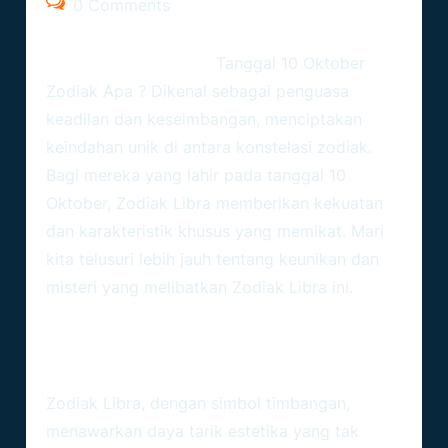
0 Comments
Ramalanzodiak.org –
Tanggal 10 Oktober
Zodiak Apa ?
Dikenal sebagai penguasa
keadilan dan keseimbangan, menciptakan
keindahan unik di antara konstelasi zodiak.
Bagi mereka yang lahir pada tanggal 10
Oktober, Zodiak Libra memberikan kekuatan
dan karakteristik khusus yang memikat. Mari
kita telusuri lebih jauh tentang keunikan dan
misteri yang melibatkan Zodiak Libra ini.
Kecantikan Zodiak Libra Yang
Memikat
Zodiak Libra, dengan simbol timbangan,
menawarkan daya tarik estetika yang tak