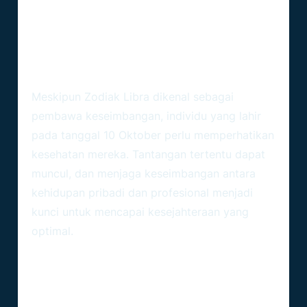
Kesehatan Dan Keseimbangan:
Tantangan Yang Dihadapi Zodiak
Libra
Meskipun Zodiak Libra dikenal sebagai
pembawa keseimbangan, individu yang lahir
pada tanggal 10 Oktober perlu memperhatikan
kesehatan mereka. Tantangan tertentu dapat
muncul, dan menjaga keseimbangan antara
kehidupan pribadi dan profesional menjadi
kunci untuk mencapai kesejahteraan yang
optimal.
Penutup: Menemukan
Keseimbangan Sejati Dengan