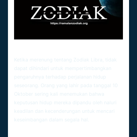
Zodiak Libra Dan Perjalanan Hidup
Ketika merenung tentang Zodiak Libra, tidak
dapat dihindari untuk mempertimbangkan
pengaruhnya terhadap perjalanan hidup
seseorang. Orang yang lahir pada tanggal 10
Oktober sering kali menemukan bahwa
keputusan hidup mereka dipandu oleh naluri
keadilan dan kecenderungan untuk mencari
keseimbangan dalam segala hal.
Keseimbangan Dalam Karir: