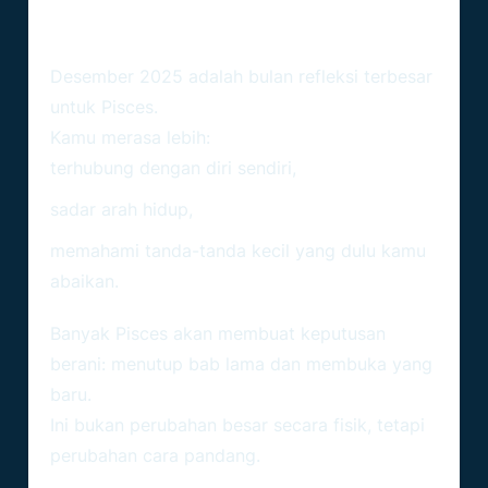
Spiritualitas & Pertumbuhan
Diri – Intuisi Di Titik Tertinggi
Desember 2025 adalah bulan refleksi terbesar
untuk Pisces.
Kamu merasa lebih:
terhubung dengan diri sendiri,
sadar arah hidup,
memahami tanda-tanda kecil yang dulu kamu
abaikan.
Banyak Pisces akan membuat keputusan
berani: menutup bab lama dan membuka yang
baru.
Ini bukan perubahan besar secara fisik, tetapi
perubahan cara pandang.