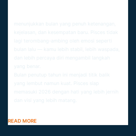
Lebih Mantap
Ramalan Zodiak Pisces Desember 2025
menunjukkan bulan yang penuh ketenangan,
kejelasan, dan kesempatan baru. Pisces tidak
lagi terombang-ambing oleh emosi seperti
bulan lalu — kamu lebih stabil, lebih waspada,
dan lebih percaya diri mengambil langkah
yang benar.
Bulan penutup tahun ini menjadi titik balik
yang lembut namun kuat.
Pisces
siap
memasuki 2026 dengan hati yang lebih jernih
dan visi yang lebih matang.
READ MORE