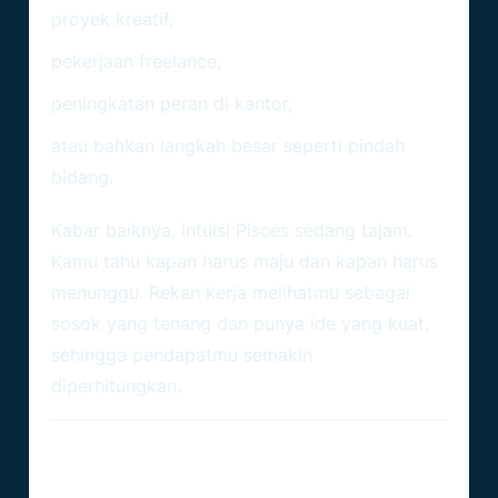
proyek kreatif,
pekerjaan freelance,
peningkatan peran di kantor,
atau bahkan langkah besar seperti pindah
bidang.
Kabar baiknya, intuisi Pisces sedang tajam.
Kamu tahu kapan harus maju dan kapan harus
menunggu. Rekan kerja melihatmu sebagai
sosok yang tenang dan punya ide yang kuat,
sehingga pendapatmu semakin
diperhitungkan.
Keuangan – Stabil, Tidak
Berlebihan, Tapi Ada Bonus