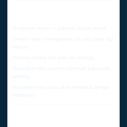
Pesan Utama Untuk Pisces
Desember 2025
Dengarkan intuisi — bulan ini sangat akurat.
Jangan takut meninggalkan hal yang tidak lagi
selaras.
Peluang datang dari arah tak terduga.
Tenangkan hati sebelum membuat keputusan
penting.
Hubungan yang tulus akan mendekat dengan
sendirinya.
Kesimpulan – Pisces Menutup
Tahun Dengan Lebih Dewasa &