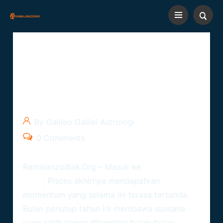
Ramalan Zodiak Pisces
Desember 2025 – Ketenangan
Baru, Intuisi Kuat & Peluang
Yang Terbuka Lebar
By Galileo Galilei Astrologi
0 Comments
Ramalanzodiak.org
– Masuk ke
Desember
2025
, Pisces akhirnya mendapatkan
momentum yang selama ini terasa tertunda.
Bulan penutup tahun ini membawa suasana
yang lebih ringan dibanding bulan-bulan