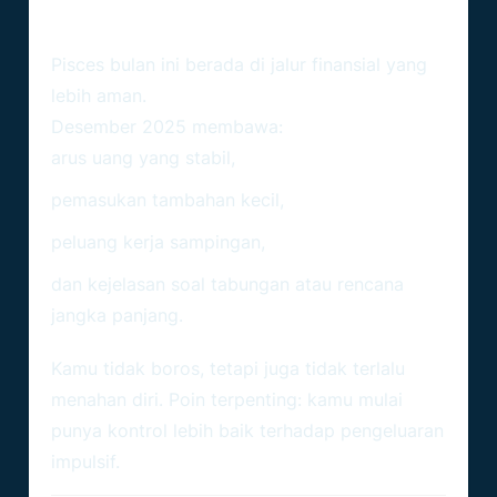
Kecil
Pisces bulan ini berada di jalur finansial yang
lebih aman.
Desember 2025 membawa:
arus uang yang stabil,
pemasukan tambahan kecil,
peluang kerja sampingan,
dan kejelasan soal tabungan atau rencana
jangka panjang.
Kamu tidak boros, tetapi juga tidak terlalu
menahan diri. Poin terpenting: kamu mulai
punya kontrol lebih baik terhadap pengeluaran
impulsif.