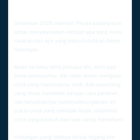
Lebih Tenang, Koneksi Lebih
Dalam
Desember 2025 memberi Pisces kesempatan
untuk menyelaraskan kembali apa yang kamu
rasakan dan apa yang kamu butuhkan dalam
hubungan.
Pisces Single
Bulan ini kamu lebih percaya diri, lebih jujur
pada perasaanmu, dan tidak terlalu mengejar
cinta yang membuatmu lelah. Ada seseorang
yang mulai mendekat dengan cara perlahan,
dan kehadirannya membuatmu nyaman. Ini
bukan cinta yang meledak-ledak, melainkan
cinta yang tumbuh dari rasa saling memahami.
Pisces Berpasangan
Hubungan yang tadinya terasa tegang kini