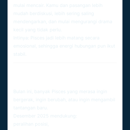
mulai mencair. Kamu dan pasangan lebih
mudah berdiskusi, lebih sering saling
mendengarkan, dan mulai mengurangi drama
kecil yang tidak perlu.
Intinya: Pisces jadi lebih matang secara
emosional, sehingga energi hubungan pun ikut
stabil.
Karier – Masa Yang Tepat Untuk
Mengambil Keputusan Baru
Bulan ini, banyak Pisces yang merasa ingin
bergerak, ingin berubah, atau ingin mengambil
tantangan baru.
Desember 2025 mendukung:
peralihan posisi,