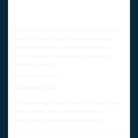
Kesehatan – Pikiran Lebih
Tenang, Tubuh Ikut Lega
Pisces sering menyerap energi sekitar, tetapi
bulan ini kamu belajar memilih mana yang
perlu kamu simpan dan mana yang harus
kamu lepaskan. Dampaknya terasa jelas:
tidur lebih teratur,
pikiran lebih jernih,
tubuh lebih rileks.
Cukup olahraga ringan, minum air cukup, dan
hindari drama sosial yang tidak perlu.
Akhir bulan, energi kamu naik drastis.