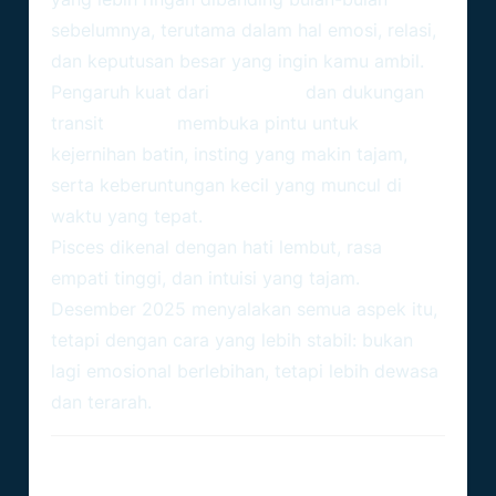
sebelumnya, terutama dalam hal emosi, relasi,
dan keputusan besar yang ingin kamu ambil.
Pengaruh kuat dari
Neptunus
dan dukungan
transit
Jupiter
membuka pintu untuk
kejernihan batin, insting yang makin tajam,
serta keberuntungan kecil yang muncul di
waktu yang tepat.
Pisces dikenal dengan hati lembut, rasa
empati tinggi, dan intuisi yang tajam.
Desember 2025 menyalakan semua aspek itu,
tetapi dengan cara yang lebih stabil: bukan
lagi emosional berlebihan, tetapi lebih dewasa
dan terarah.
Cinta & Hubungan – Emosi