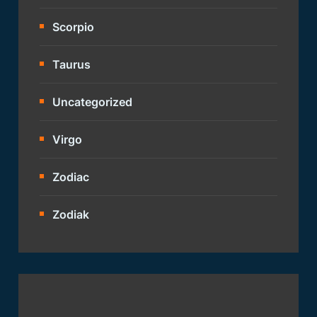
Scorpio
Taurus
Uncategorized
Virgo
Zodiac
Zodiak