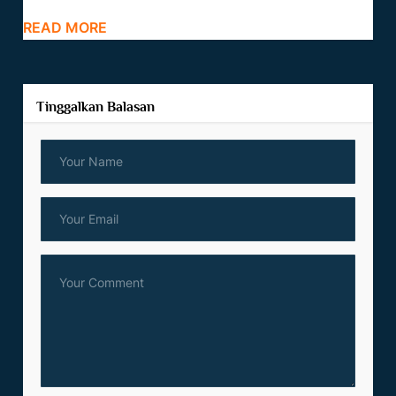
READ MORE
Tinggalkan Balasan