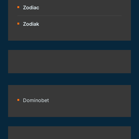
Zodiac
Zodiak
Dominobet