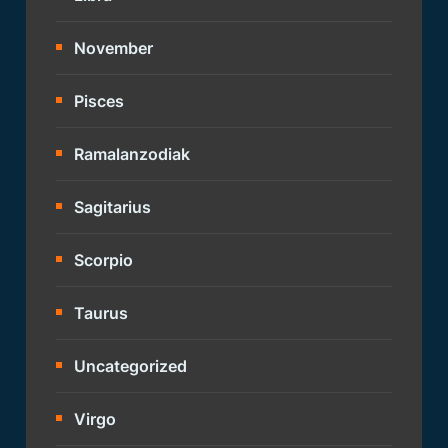
November
Pisces
Ramalanzodiak
Sagitarius
Scorpio
Taurus
Uncategorized
Virgo