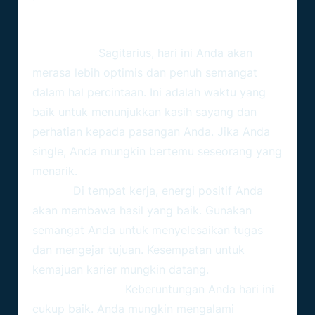
Sagitarius (22 November – 21
Desember)
Percintaan:
Sagitarius, hari ini Anda akan
merasa lebih optimis dan penuh semangat
dalam hal percintaan. Ini adalah waktu yang
baik untuk menunjukkan kasih sayang dan
perhatian kepada pasangan Anda. Jika Anda
single, Anda mungkin bertemu seseorang yang
menarik.
Karier:
Di tempat kerja, energi positif Anda
akan membawa hasil yang baik. Gunakan
semangat Anda untuk menyelesaikan tugas
dan mengejar tujuan. Kesempatan untuk
kemajuan karier mungkin datang.
Keberuntungan:
Keberuntungan Anda hari ini
cukup baik. Anda mungkin mengalami