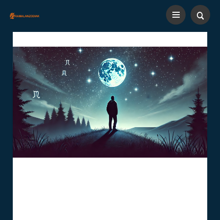
Ramalan Zodiak 15 Agustus:
Cinta, Karier, Dan
Keberuntungan