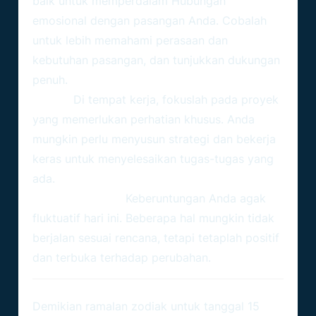
baik untuk memperdalam
Hubungan
emosional dengan pasangan Anda. Cobalah
untuk lebih memahami perasaan dan
kebutuhan pasangan, dan tunjukkan dukungan
penuh.
Karier:
Di tempat kerja, fokuslah pada proyek
yang memerlukan perhatian khusus. Anda
mungkin perlu menyusun strategi dan bekerja
keras untuk menyelesaikan tugas-tugas yang
ada.
Keberuntungan:
Keberuntungan Anda agak
fluktuatif hari ini. Beberapa hal mungkin tidak
berjalan sesuai rencana, tetapi tetaplah positif
dan terbuka terhadap perubahan.
Demikian ramalan zodiak untuk tanggal 15