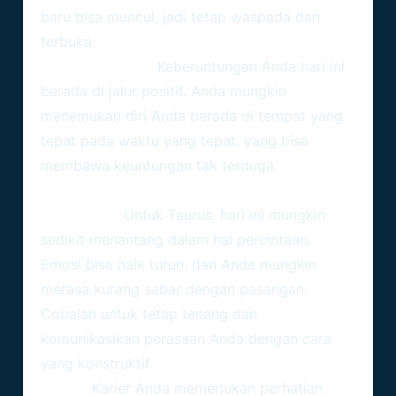
baru bisa muncul, jadi tetap waspada dan
terbuka.
Keberuntungan:
Keberuntungan Anda hari ini
berada di jalur positif. Anda mungkin
menemukan diri Anda berada di tempat yang
tepat pada waktu yang tepat, yang bisa
membawa keuntungan tak terduga.
Taurus (20 April – 20 Mei)
Percintaan:
Untuk Taurus, hari ini mungkin
sedikit menantang dalam hal percintaan.
Emosi bisa naik turun, dan Anda mungkin
merasa kurang sabar dengan pasangan.
Cobalah untuk tetap tenang dan
komunikasikan perasaan Anda dengan cara
yang konstruktif.
Karier:
Karier Anda memerlukan perhatian