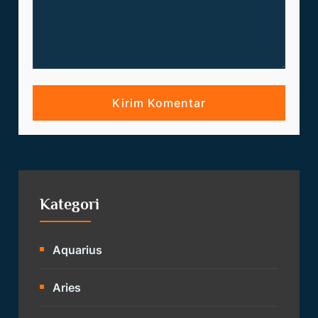
Kategori
Aquarius
Aries