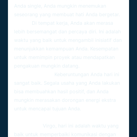
Anda single, Anda mungkin menemukan
seseorang yang membuat hati Anda bergetar.
Karier:
Di tempat kerja, Anda akan merasa
lebih bersemangat dan percaya diri. Ini adalah
waktu yang baik untuk mengambil inisiatif dan
menunjukkan kemampuan Anda. Kesempatan
untuk memimpin proyek atau mendapatkan
pengakuan mungkin datang.
Keberuntungan:
Keberuntungan Anda hari ini
sangat baik. Segala usaha yang Anda lakukan
bisa membuahkan hasil positif, dan Anda
mungkin merasakan dorongan energi ekstra
untuk mencapai tujuan Anda.
Virgo (23 Agustus – 22 September)
Percintaan:
Virgo, hari ini adalah waktu yang
baik untuk memperbaiki komunikasi dengan