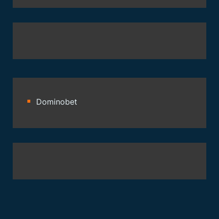
Dominobet