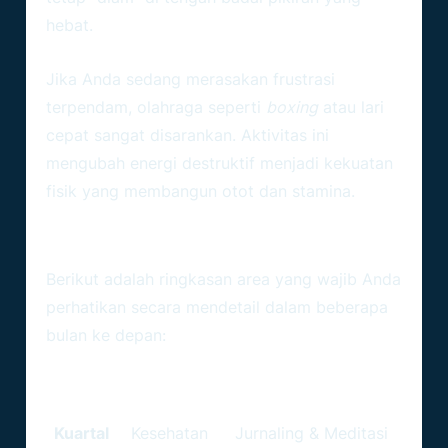
hebat.
2. Olahraga Kardio Atau Bela Diri
Jika Anda sedang merasakan frustrasi
terpendam, olahraga seperti
boxing
atau lari
cepat sangat disarankan. Aktivitas ini
mengubah energi destruktif menjadi kekuatan
fisik yang membangun otot dan stamina.
Tabel Fokus Rutinitas: Ramalan
Kesehatan Scorpio 2026
Berikut adalah ringkasan area yang wajib Anda
perhatikan secara mendetail dalam beberapa
bulan ke depan:
Fokus
Rekomendasi
Periode
Utama
Aktivitas
Kuartal
Kesehatan
Jurnaling & Meditasi