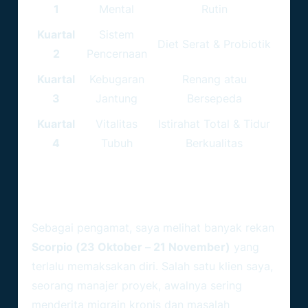
1
Mental
Rutin
Kuartal
Sistem
Diet Serat & Probiotik
2
Pencernaan
Kuartal
Kebugaran
Renang atau
3
Jantung
Bersepeda
Kuartal
Vitalitas
Istirahat Total & Tidur
4
Tubuh
Berkualitas
Review Realistis: Transformasi
Gaya Hidup Scorpio Sejati
Sebagai pengamat, saya melihat banyak rekan
Scorpio (23 Oktober – 21 November)
yang
terlalu memaksakan diri. Salah satu klien saya,
seorang manajer proyek, awalnya sering
menderita migrain kronis dan masalah