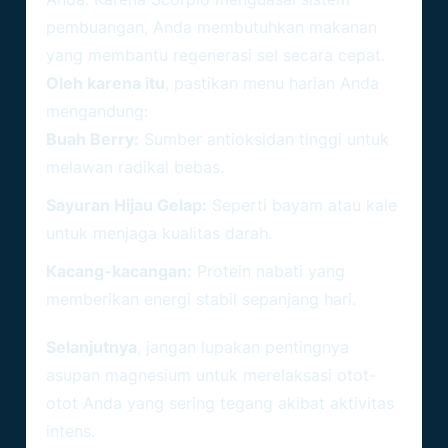
pembuangan, Anda membutuhkan makanan
yang membantu regenerasi sel secara cepat.
Oleh karena itu
, pastikan menu harian Anda
mengandung:
Buah Berry:
Sumber antioksidan tinggi untuk
melawan radikal bebas.
Sayuran Hijau Gelap:
Seperti bayam atau kale
untuk menjaga kualitas darah.
Kacang-kacangan:
Protein nabati yang
memberikan energi stabil sepanjang hari.
Selanjutnya
, jangan lupakan pentingnya
asupan magnesium untuk merelaksasi otot-
otot Anda yang sering tegang akibat aktivitas
intens.