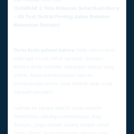
[GAMBAR 2: Foto Makanan Sehat Buah Berry
– Alt Text: Nutrisi Penting dalam Ramalan
Kesehatan Scorpio]
Memilih Olahraga Yang Tepat Untuk
Melepaskan Energi
Perlu Anda pahami bahwa
tidak semua jenis
olahraga cocok untuk karakter Scorpio.
Karena Anda memiliki cadangan energi yang
intens, Anda membutuhkan saluran
pembuangan emosi yang terarah agar tidak
menjadi penyakit.
1. Yoga Dan Latihan Napas
Latihan ini sangat efektif untuk melatih
fleksibilitas sekaligus ketenangan. Bagi
Scorpio, yoga adalah sarana belajar untuk
tetap “diam” di tengah badai pikiran yang