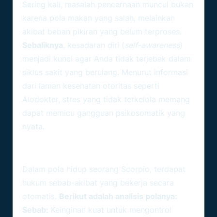
Sering kali, masalah pencernaan muncul bukan
karena pola makan yang salah, melainkan
akibat beban pikiran yang belum terproses.
Sebaliknya
, kesadaran diri (
self-awareness
)
menjadi kunci agar Anda tidak terjebak dalam
siklus sakit yang berulang. Menurut informasi
dari laman kesehatan otoritas seperti
Alodokter
, stres yang tidak terkelola memang
dapat memicu gangguan psikosomatik yang
nyata.
Sebab Dan Akibat: Pemicu
Kelelahan Kronis Pada Scorpio
Dalam pola hidup seorang Scorpio, terdapat
hukum sebab-akibat yang bekerja secara
otomatis.
Berikut adalah analisis polanya:
Sebab:
Keinginan kuat untuk mengontrol