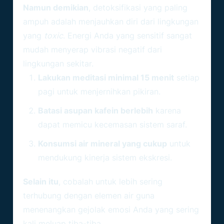
Namun demikian
, detoksifikasi yang paling
ampuh adalah menjauhkan diri dari lingkungan
yang
toxic
. Energi Anda yang sensitif sangat
mudah menyerap vibrasi negatif dari
lingkungan sekitar.
Lakukan meditasi minimal 15 menit
setiap
pagi untuk menjernihkan pikiran.
Batasi asupan kafein berlebih
karena
dapat memicu kecemasan sistem saraf.
Konsumsi air mineral yang cukup
untuk
mendukung kinerja sistem ekskresi.
Selain itu
, cobalah untuk lebih sering
terhubung dengan elemen air guna
menenangkan gejolak emosi Anda yang sering
kali meluap tiba-tiba.