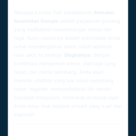
Kesimpulan
Menjaga kondisi fisik berdasarkan
Ramalan
Kesehatan Scorpio
adalah perjalanan panjang
yang melibatkan keseimbangan emosi dan
raga. Kunci utamanya adalah keberanian Anda
untuk mendengarkan alarm tubuh sebelum
rasa sakit itu muncul.
Singkatnya
, dengan
kombinasi manajemen emosi, olahraga yang
tepat, dan nutrisi seimbang, Anda akan
memiliki vitalitas yang luar biasa sepanjang
tahun. Ingatlah, memperhatikan diri sendiri
bukanlah keegoisan, melainkan investasi agar
Anda tetap bisa menjadi pribadi yang kuat dan
inspiratif.
FAQ (Pertanyaan Umum Seputar