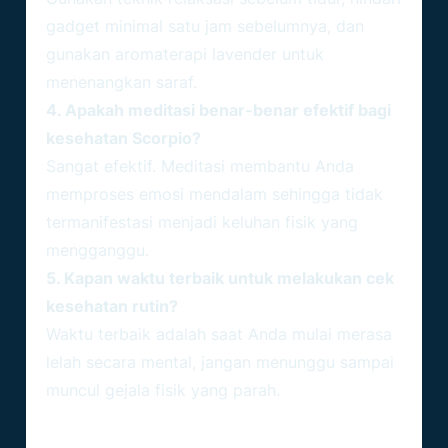
gadget minimal satu jam sebelumnya, dan
gunakan aromaterapi lavender untuk
menenangkan saraf.
4. Apakah meditasi benar-benar efektif bagi
kesehatan Scorpio?
Sangat efektif. Meditasi membantu Anda
memproses emosi mendalam sehingga tidak
termanifestasi menjadi keluhan fisik yang
mengganggu.
5. Kapan waktu terbaik untuk melakukan cek
kesehatan rutin?
Waktu terbaik adalah saat Anda mulai merasa
lelah secara mental, jangan menunggu sampai
muncul gejala fisik yang parah.