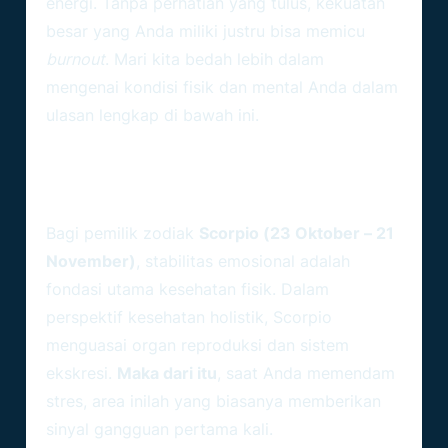
energi. Tanpa perhatian yang tulus, kekuatan
besar yang Anda miliki justru bisa memicu
burnout
. Mari kita bedah lebih dalam
mengenai kondisi fisik dan mental Anda dalam
ulasan lengkap di bawah ini.
Mengapa Ramalan Kesehatan
Scorpio Sangat Dipengaruhi
Emosi?
Bagi pemilik zodiak
Scorpio (23 Oktober – 21
November)
, stabilitas emosional adalah
fondasi utama kesehatan fisik. Dalam
perspektif kesehatan holistik, Scorpio
menguasai organ reproduksi dan sistem
ekskresi.
Maka dari itu
, saat Anda memendam
stres, area inilah yang biasanya memberikan
sinyal gangguan pertama kali.