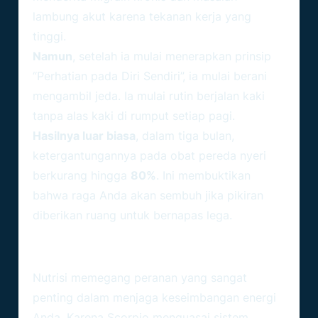
lambung akut karena tekanan kerja yang
tinggi.
Namun
, setelah ia mulai menerapkan prinsip
“Perhatian pada Diri Sendiri”, ia mulai berani
mengambil jeda. Ia mulai rutin berjalan kaki
tanpa alas kaki di rumput setiap pagi.
Hasilnya luar biasa
, dalam tiga bulan,
ketergantungannya pada obat pereda nyeri
berkurang hingga
80%
. Ini membuktikan
bahwa raga Anda akan sembuh jika pikiran
diberikan ruang untuk bernapas lega.
Nutrisi Pendukung Dalam
Ramalan Kesehatan Scorpio
Nutrisi memegang peranan yang sangat
penting dalam menjaga keseimbangan energi
Anda. Karena Scorpio menguasai sistem