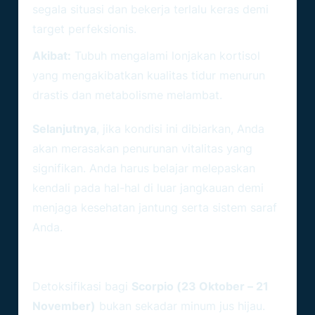
segala situasi dan bekerja terlalu keras demi
target perfeksionis.
Akibat:
Tubuh mengalami lonjakan kortisol
yang mengakibatkan kualitas tidur menurun
drastis dan metabolisme melambat.
Selanjutnya
, jika kondisi ini dibiarkan, Anda
akan merasakan penurunan vitalitas yang
signifikan. Anda harus belajar melepaskan
kendali pada hal-hal di luar jangkauan demi
menjaga kesehatan jantung serta sistem saraf
Anda.
Strategi Detoksifikasi Dalam
Ramalan Kesehatan Scorpio
Detoksifikasi bagi
Scorpio (23 Oktober – 21
November)
bukan sekadar minum jus hijau.