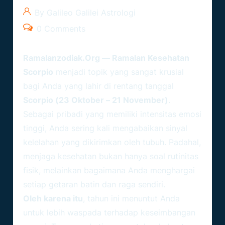
By Galileo Galilei Astrologi
0 Comments
Ramalanzodiak.org
— Ramalan Kesehatan
Scorpio
menjadi topik yang sangat krusial
bagi Anda yang lahir di rentang tanggal
Scorpio (23 Oktober – 21 November)
.
Sebagai pribadi yang memiliki intensitas emosi
tinggi, Anda sering kali mengabaikan sinyal
kelelahan yang dikirimkan oleh tubuh. Padahal,
menjaga kesehatan bukan hanya soal rutinitas
fisik, melainkan bagaimana Anda menghargai
setiap getaran batin dan raga sendiri.
Oleh karena itu
, tahun ini menuntut Anda
untuk lebih waspada terhadap keseimbangan