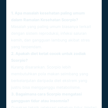
Scorpio)
1. Apa masalah kesehatan paling umum
dalam Ramalan Kesehatan Scorpio?
Masalah yang paling umum biasanya terkait
dengan sistem reproduksi, infeksi saluran
kemih, dan gangguan lambung akibat stres
yang terpendam.
2. Apakah diet ketat cocok untuk zodiak
Scorpio?
Kurang disarankan. Scorpio lebih
membutuhkan pola makan seimbang yang
berkelanjutan daripada diet ekstrem yang
justru bisa mengganggu metabolisme.
3. Bagaimana cara Scorpio mengatasi
gangguan tidur atau insomnia?
Gunakan teknik relaksasi sebelum tidur, hindari