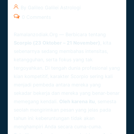
By Galileo Galilei Astrologi
0 Comments
Ramalanzodiak.org
— Berbicara tentang
Scorpio (23 Oktober – 21 November)
, kita
sebenarnya sedang membahas intensitas,
ketangguhan, serta fokus yang tak
tergoyahkan. Di tengah dunia profesional yang
kian kompetitif, karakter Scorpio sering kali
menjadi pembeda antara mereka yang
sekadar bekerja dan mereka yang benar-benar
memegang kendali.
Oleh karena itu
, semesta
seolah mengirimkan pesan yang jelas pada
tahun ini: keberuntungan tidak akan
menghampiri Anda secara cuma-cuma.