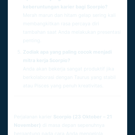
keberuntungan karier bagi Scorpio?
Merah marun dan hitam gelap sering kali
membangkitkan rasa percaya diri
tambahan saat Anda melakukan presentasi
penting.
Zodiak apa yang paling cocok menjadi
mitra kerja Scorpio?
Anda akan bekerja sangat produktif jika
berkolaborasi dengan Taurus yang stabil
atau Pisces yang penuh kreativitas.
Kesimpulan
Perjalanan karier
Scorpio (23 Oktober – 21
November)
di masa depan sepenuhnya
bergantung pada cara Anda mengelola