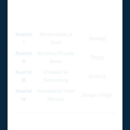
Scorpio Berdasarkan Kuartal
Tingkat
Periode
Fokus Utama
Keberhasilan
Kuartal
Perencanaan &
Sedang
I
Riset
Kuartal
Eksekusi Proyek
Tinggi
II
Besar
Kuartal
Evaluasi &
Sedang
III
Networking
Kuartal
Pemanenan Hasil
Sangat Tinggi
IV
(Bonus)
Hubungan Sebab-Akibat Karier