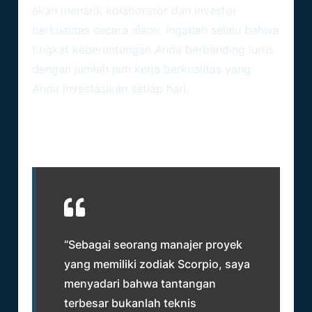
akan menarik kolaborator dan investor
berkualitas secara alami. Ingatlah selalu bahwa
tingkat keberuntungan Anda berbanding lurus
dengan jumlah jam kerja berkualitas yang
Anda investasikan setiap hari.
Review Realistis Karier Scorpio:
Pengalaman Nyata
“Sebagai seorang manajer proyek
yang memiliki zodiak Scorpio, saya
menyadari bahwa tantangan
terbesar bukanlah teknis