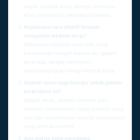
segan, asalkan Anda mampu meredam
sifat perfeksionis terhadap bawahan.
Bagaimana cara efektif Scorpio
mengatasi tekanan kerja?
Melakukan meditasi atau hobi yang
bersentuhan dengan elemen air, seperti
berenang, sangat membantu
menyeimbangkan energi internal Anda.
Apakah aman bagi Scorpio untuk pindah
kerja tahun ini?
Sangat aman, asalkan tawaran baru
tersebut memberikan ruang otonomi yang
luas dan menawarkan struktur kompensasi
yang lebih kompetitif.
Apa warna yang membawa