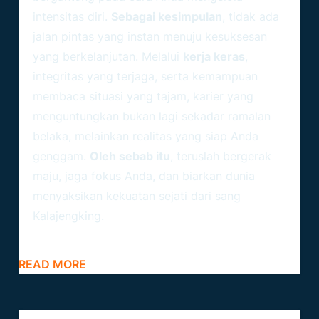
intensitas diri.
Sebagai kesimpulan
, tidak ada
jalan pintas yang instan menuju kesuksesan
yang berkelanjutan. Melalui
kerja keras
,
integritas yang terjaga, serta kemampuan
membaca situasi yang tajam, karier yang
menguntungkan bukan lagi sekadar ramalan
belaka, melainkan realitas yang siap Anda
genggam.
Oleh sebab itu
, teruslah bergerak
maju, jaga fokus Anda, dan biarkan dunia
menyaksikan kekuatan sejati dari sang
Kalajengking.
READ MORE