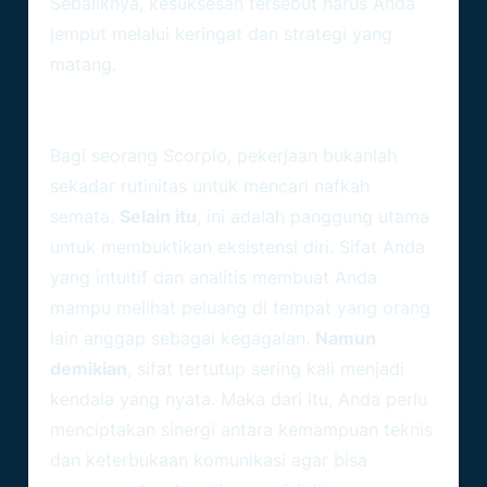
Sebaliknya, kesuksesan tersebut harus Anda
jemput melalui keringat dan strategi yang
matang.
Memahami Karakter Dasar Scorpio
Di Dunia Kerja
Bagi seorang Scorpio, pekerjaan bukanlah
sekadar rutinitas untuk mencari nafkah
semata.
Selain itu
, ini adalah panggung utama
untuk membuktikan eksistensi diri. Sifat Anda
yang intuitif dan analitis membuat Anda
mampu melihat peluang di tempat yang orang
lain anggap sebagai kegagalan.
Namun
demikian
, sifat tertutup sering kali menjadi
kendala yang nyata. Maka dari itu, Anda perlu
menciptakan sinergi antara kemampuan teknis
dan keterbukaan komunikasi agar bisa