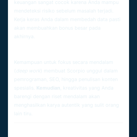
keuangan sangat cocok karena Anda mampu
mendeteksi risiko sebelum masalah terjadi.
Kerja keras Anda dalam membedah data pasti
akan membuahkan bonus besar pada
akhirnya.
2. Industri Kreatif Dan Teknologi
Digital
Kemampuan untuk fokus secara mendalam
(
deep work
) membuat Scorpio unggul dalam
pemrograman, SEO, hingga penulisan konten
spesialis.
Kemudian
, kreativitas yang Anda
barengi dengan riset mendalam akan
menghasilkan karya autentik yang sulit orang
lain tiru.
Tabel: Estimasi Peluang Karier