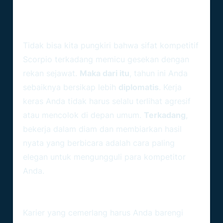
Menghadapi Konflik Karier Scorpio
Di Lingkungan Kerja
Tidak bisa kita pungkiri bahwa sifat kompetitif
Scorpio terkadang memicu gesekan dengan
rekan sejawat.
Maka dari itu
, tahun ini Anda
sebaiknya bersikap lebih
diplomatis
. Kerja
keras Anda tidak harus selalu terlihat agresif
atau mencolok di depan umum.
Terkadang
,
bekerja dalam diam dan membiarkan hasil
nyata yang berbicara adalah cara paling
elegan untuk mengungguli para kompetitor
Anda.
Strategi Finansial: Mengelola
Keuntungan Dari Kerja Keras
Karier yang cemerlang harus Anda barengi