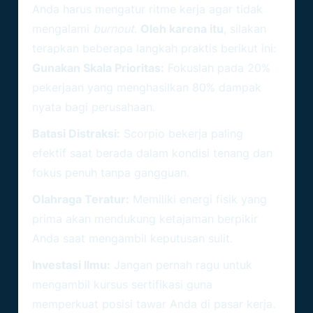
Anda harus mengatur ritme kerja agar tidak
mengalami
burnout
.
Oleh karena itu
, silakan
terapkan beberapa langkah praktis berikut ini:
Gunakan Skala Prioritas:
Fokuslah pada 20%
pekerjaan yang menghasilkan 80% dampak
nyata bagi perusahaan.
Batasi Distraksi:
Scorpio bekerja paling
efektif saat berada dalam kondisi tenang dan
fokus penuh tanpa gangguan.
Olahraga Teratur:
Memiliki energi fisik yang
prima akan mendukung ketajaman berpikir
Anda saat mengambil keputusan sulit.
Investasi Ilmu:
Jangan pernah ragu untuk
mengambil kursus sertifikasi guna
memperkuat posisi tawar Anda di pasar kerja.