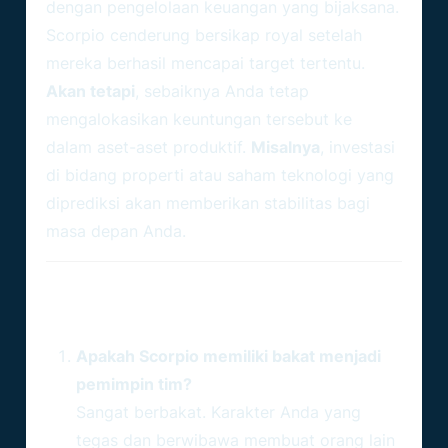
dengan pengelolaan keuangan yang bijaksana.
Scorpio cenderung bersikap royal setelah
mereka berhasil mencapai target tertentu.
Akan tetapi
, sebaiknya Anda tetap
mengalokasikan keuntungan tersebut ke
dalam aset-aset produktif.
Misalnya
, investasi
di bidang properti atau saham teknologi yang
diprediksi akan memberikan stabilitas bagi
masa depan Anda.
FAQ: Pertanyaan Seputar Karier
Scorpio (23 Oktober – 21 November)
Apakah Scorpio memiliki bakat menjadi
pemimpin tim?
Sangat berbakat. Karakter Anda yang
tegas dan berwibawa membuat orang lain