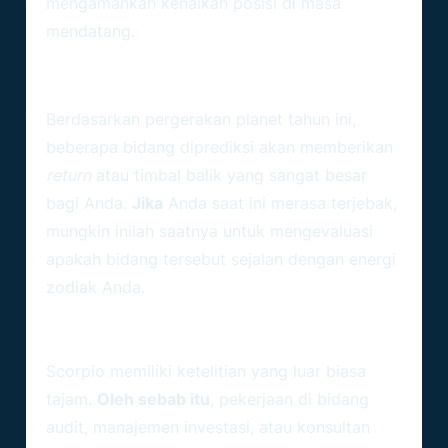
mengamankan kenaikan posisi di masa
mendatang.
Analisis Sektor Karier Scorpio
Yang Paling Menguntungkan
Berdasarkan pergerakan planet tahun ini,
beberapa bidang diprediksi akan memberikan
return
atau timbal balik yang sangat besar
bagi Anda.
Jika
Anda saat ini merasa terjebak,
mungkin inilah saatnya untuk mengevaluasi
apakah bidang tersebut sejalan dengan energi
zodiak Anda.
1. Sektor Keuangan Dan Manajemen
Risiko
Scorpio memiliki ketelitian yang luar biasa
tajam.
Oleh sebab itu
, pekerjaan di bidang
audit, manajemen investasi, atau konsultan