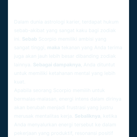
Scorpio: Mengapa Kerja Keras
Adalah Kewajiban?
Dalam dunia astrologi karier, terdapat hukum
sebab-akibat yang sangat kaku bagi zodiak
ini.
Sebab
Scorpio memiliki ambisi yang
sangat tinggi,
maka
tekanan yang Anda terima
juga akan jauh lebih besar dibanding zodiak
lainnya.
Sebagai dampaknya
, Anda dituntut
untuk memiliki ketahanan mental yang lebih
kuat.
Apabila seorang Scorpio memilih untuk
bermalas-malasan, energi intens dalam dirinya
akan berubah menjadi frustrasi yang justru
merusak mentalitas kerja.
Sebaliknya
, ketika
Anda menyalurkan energi tersebut ke dalam
pekerjaan yang produktif, resonansi positif