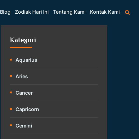
Blog
Zodiak Hari Ini
Tentang Kami
Kontak Kami
Kategori
Aquarius
Aries
Cancer
Capricorn
Gemini