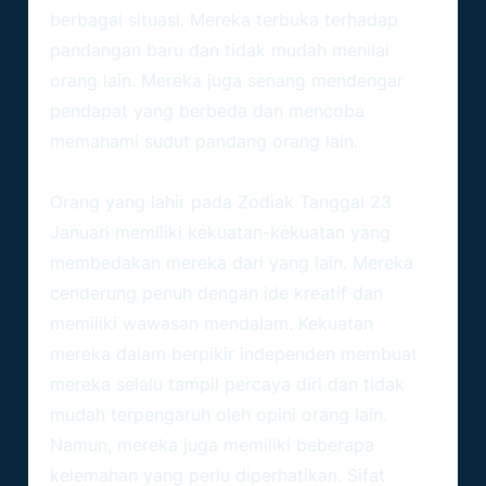
berbagai situasi. Mereka terbuka terhadap
pandangan baru dan tidak mudah menilai
orang lain. Mereka juga senang mendengar
pendapat yang berbeda dan mencoba
memahami sudut pandang orang lain.
3.
Kekuatan Dan Kelemahan
Orang yang lahir pada Zodiak Tanggal 23
Januari memiliki kekuatan-kekuatan yang
membedakan mereka dari yang lain. Mereka
cenderung penuh dengan ide kreatif dan
memiliki wawasan mendalam. Kekuatan
mereka dalam berpikir independen membuat
mereka selalu tampil percaya diri dan tidak
mudah terpengaruh oleh opini orang lain.
Namun, mereka juga memiliki beberapa
kelemahan yang perlu diperhatikan. Sifat