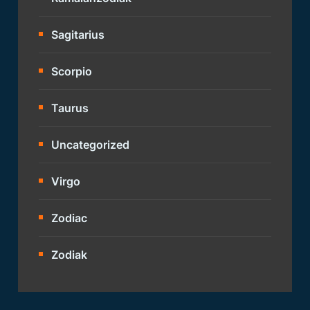
Sagitarius
Scorpio
Taurus
Uncategorized
Virgo
Zodiac
Zodiak