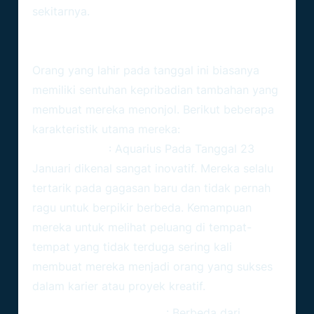
sekitarnya.
2.
Sifat Khas Aquarius Yang Lahir
Pada 23 Januari
Orang yang lahir pada tanggal ini biasanya
memiliki sentuhan kepribadian tambahan yang
membuat mereka menonjol. Berikut beberapa
karakteristik utama mereka:
Penuh Inovasi
:
Aquarius Pada Tanggal 23
Januari dikenal sangat inovatif. Mereka selalu
tertarik pada gagasan baru dan tidak pernah
ragu untuk berpikir berbeda. Kemampuan
mereka untuk melihat peluang di tempat-
tempat yang tidak terduga sering kali
membuat mereka menjadi orang yang sukses
dalam karier atau proyek kreatif.
Rasa Empati yang Tinggi
: Berbeda dari