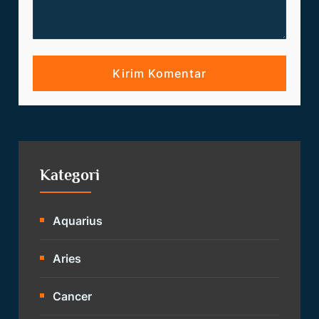
Kategori
Aquarius
Aries
Cancer