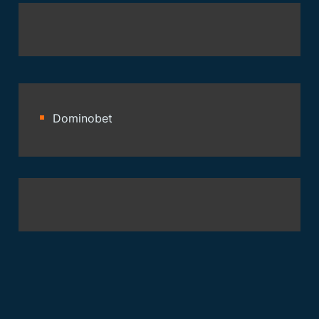
Dominobet