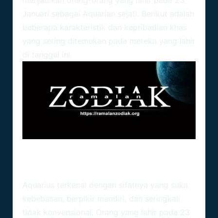
Januari sebagai Aquarian sejati. Berikut adalah
beberapa karakteristik dan kepribadian khas
yang sering ditemukan pada mereka yang lahir
di tanggal ini.
1.
Sifat Kepribadian Umum
Aquarius
Aquarius terkenal dengan sifatnya yang suka
kebebasan, berpikir mandiri, dan seringkali
tidak konvensional. Orang yang lahir pada 23