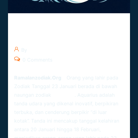
Mengungkap Kepribadian |
Zodiak Tanggal 23 Januari
By
0 Comments
Ramalanzodiak.org
–
Orang yang lahir pada
Zodiak Tanggal 23 Januari berada di bawah
naungan zodiak
Aquarius
. Aquarius adalah
tanda udara yang dikenal inovatif, berpikiran
terbuka, dan cenderung berpikir “di luar
kotak”. Tanda ini mencakup tanggal kelahiran
antara 20 Januari hingga 18 Februari,
menjadikan orang-orang yang lahir pada 23