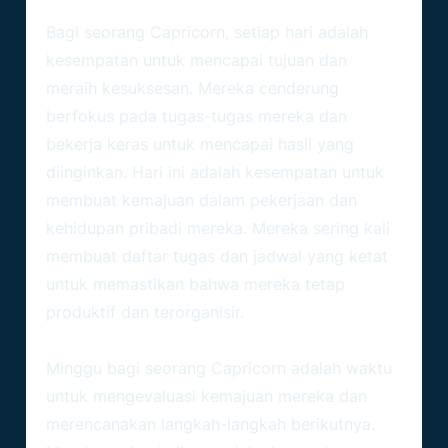
Capricorn Hari Ini
Bagi seorang Capricorn, setiap hari adalah
kesempatan untuk mencapai tujuan dan
meraih kesuksesan. Mereka cenderung
berfokus pada tugas-tugas mereka dan
bekerja keras untuk mencapai hasil yang
diinginkan. Hari ini adalah kesempatan untuk
membuat kemajuan dalam pekerjaan dan
kehidupan pribadi mereka. Mereka sering kali
membuat daftar tugas dan jadwal yang ketat
untuk memastikan bahwa mereka tetap
produktif dan terorganisir.
Capricorn Minggu Ini
Minggu bagi seorang
Capricorn
adalah waktu
untuk mengevaluasi kemajuan mereka dan
merencanakan langkah-langkah berikutnya.