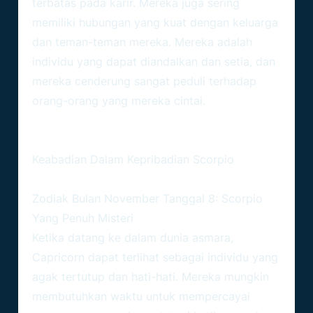
terbatas pada karir. Mereka juga sering
memiliki hubungan yang kuat dengan keluarga
dan teman-teman mereka. Mereka adalah
individu yang dapat diandalkan dan setia, dan
mereka cenderung sangat peduli terhadap
orang-orang yang mereka cintai.
BACA JUGA :
Keabadian Dalam Kepribadian Scorpio
Zodiak Bulan November Tanggal 8: Scorpio
Yang Penuh Misteri
Ketika datang ke dalam dunia asmara,
Capricorn dapat terlihat sebagai individu yang
agak tertutup dan hati-hati. Mereka mungkin
membutuhkan waktu untuk mempercayai