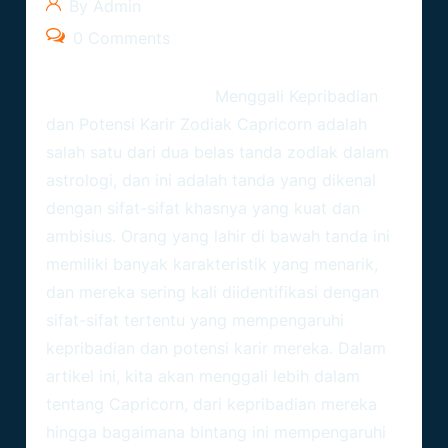
By Admin
0 Comments
Ramalanzodiak.org –
Menggali Kepribadian
dan Potensi Karir
Zodiak Capricorn
adalah
salah satu dari dua belas tanda zodiak dalam
astrologi, dan ini adalah tanda yang dikenal
dengan sifat-sifat khasnya yang kuat dan
ambisius. Orang yang lahir di bawah tanda ini
memiliki banyak karakteristik yang menarik,
dan mereka sering kali diidentifikasi dengan
sifat-sifat tertentu yang mempengaruhi
kepribadian dan potensi karir mereka. Dalam
artikel ini, kita akan menggali lebih dalam
tentang Capricorn, dari kepribadian mereka
hingga bagaimana bintang ini mempengaruhi