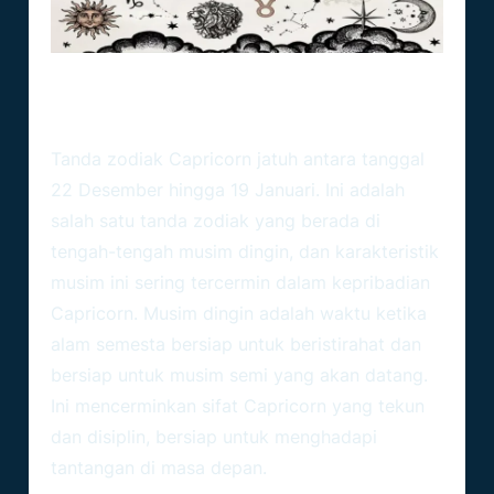
Capricorn Bulan Apa
Tanda zodiak Capricorn jatuh antara tanggal
22 Desember hingga 19 Januari. Ini adalah
salah satu tanda zodiak yang berada di
tengah-tengah musim dingin, dan karakteristik
musim ini sering tercermin dalam kepribadian
Capricorn. Musim dingin adalah waktu ketika
alam semesta bersiap untuk beristirahat dan
bersiap untuk musim semi yang akan datang.
Ini mencerminkan sifat Capricorn yang tekun
dan disiplin, bersiap untuk menghadapi
tantangan di masa depan.