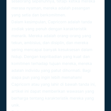
seseorang sepenuhnya, tetapi ketika mereka
merasa nyaman, mereka adalah pasangan
yang setia dan berkomitmen.
Dalam kesimpulan, Capricorn adalah tanda
zodiak yang penuh dengan karakteristik
menarik. Mereka adalah orang-orang yang
tekun, ambisius, dan disiplin, dan mereka
sering mencapai banyak kesuksesan dalam
hidup. Dengan kepribadian yang kuat dan
komitmen terhadap tujuan mereka, mereka
adalah individu yang patut dihormati. Bagi
siapa pun yang ingin lebih memahami
Capricorn atau yang lahir di bawah tanda ini,
artikel ini dapat memberikan wawasan yang
berharga tentang karakteristik mereka yang
unik.