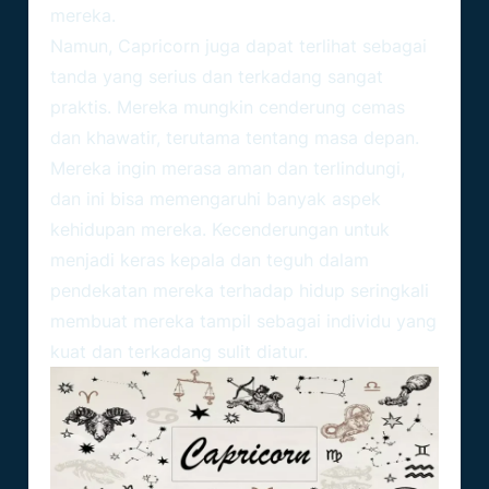
mereka.
Namun, Capricorn juga dapat terlihat sebagai
tanda yang serius dan terkadang sangat
praktis. Mereka mungkin cenderung cemas
dan khawatir, terutama tentang masa depan.
Mereka ingin merasa aman dan terlindungi,
dan ini bisa memengaruhi banyak aspek
kehidupan mereka. Kecenderungan untuk
menjadi keras kepala dan teguh dalam
pendekatan mereka terhadap hidup seringkali
membuat mereka tampil sebagai individu yang
kuat dan terkadang sulit diatur.