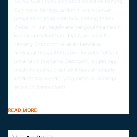
Terima kasih telah membaca artikel ini tentang
Capricorn. Semoga artikel ini memberikan
pemahaman yang lebih baik tentang tanda
Zodiak
ini dan bagaimana pengaruhnya dalam
kehidupan sehari-hari. Jika Anda adalah
seorang Capricorn, teruslah berusaha
mencapai tujuan Anda, dan jika Anda tertarik
untuk lebih mengenal Capricorn, jangan ragu
untuk mengeksplorasi lebih banyak tentang
karakteristik mereka yang menarik. Semoga
artikel ini bermanfaat!
READ MORE