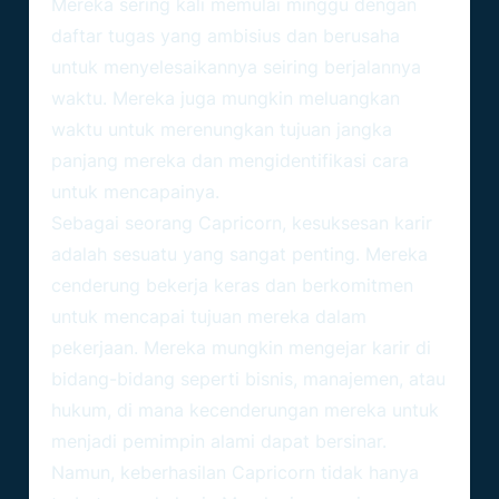
Mereka sering kali memulai minggu dengan
daftar tugas yang ambisius dan berusaha
untuk menyelesaikannya seiring berjalannya
waktu. Mereka juga mungkin meluangkan
waktu untuk merenungkan tujuan jangka
panjang mereka dan mengidentifikasi cara
untuk mencapainya.
Sebagai seorang Capricorn, kesuksesan karir
adalah sesuatu yang sangat penting. Mereka
cenderung bekerja keras dan berkomitmen
untuk mencapai tujuan mereka dalam
pekerjaan. Mereka mungkin mengejar karir di
bidang-bidang seperti bisnis, manajemen, atau
hukum, di mana kecenderungan mereka untuk
menjadi pemimpin alami dapat bersinar.
Namun, keberhasilan Capricorn tidak hanya