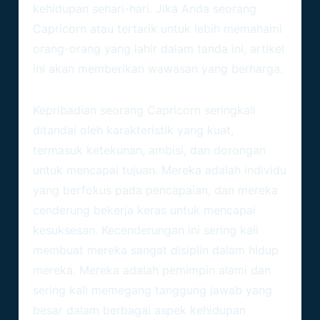
kehidupan sehari-hari. Jika Anda seorang
Capricorn atau tertarik untuk lebih memahami
orang-orang yang lahir dalam tanda ini, artikel
ini akan memberikan wawasan yang berharga.
Capricorn Kepribadian
Kepribadian seorang Capricorn seringkali
ditandai oleh karakteristik yang kuat,
termasuk ketekunan, ambisi, dan dorongan
untuk mencapai tujuan. Mereka adalah individu
yang berfokus pada pencapaian, dan mereka
cenderung bekerja keras untuk mencapai
kesuksesan. Kecenderungan ini sering kali
membuat mereka sangat disiplin dalam hidup
mereka. Mereka adalah pemimpin alami dan
sering kali memegang tanggung jawab yang
besar dalam berbagai aspek kehidupan