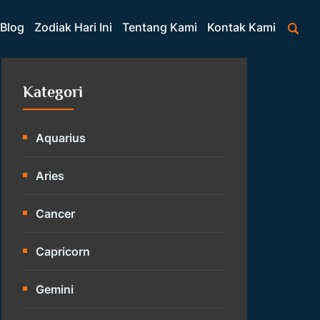
Blog
Zodiak Hari Ini
Tentang Kami
Kontak Kami
Kategori
Aquarius
Aries
Cancer
Capricorn
Gemini