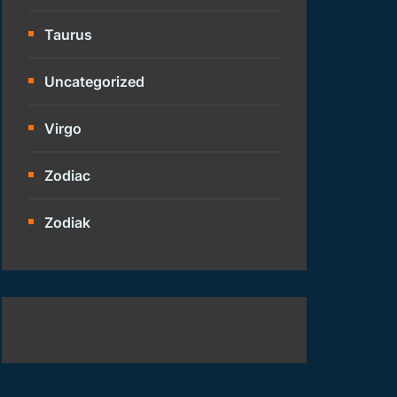
Taurus
Uncategorized
Virgo
Zodiac
Zodiak