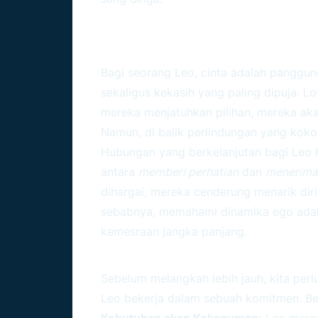
Mengapa Ego Dan Loyal
Bagi Leo?
Bagi seorang Leo, cinta adalah panggu
sekaligus kekasih yang paling dipuja. Lo
mereka menjatuhkan pilihan, mereka ak
Namun, di balik perlindungan yang kokoh
Hubungan yang berkelanjutan bagi Leo h
antara
memberi perhatian
dan
menerima
dihargai, mereka cenderung menarik diri 
sebabnya, memahami dinamika ego ada
kemesraan jangka panjang.
Karakteristik Utama 
Sebelum melangkah lebih jauh, kita pe
Leo bekerja dalam sebuah komitmen. Ber
Kebutuhan akan Kekaguman:
Leo meras