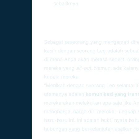
sebaliknya.
Review Realistis: Men
Singa
Sebagai seseorang yang mengamati dina
kasih dengan seorang Leo adalah sebua
di mana Anda akan merasa seperti orang 
mereka yang
all-out
. Namun, ada kalany
kepala mereka.
“Menikah dengan seorang Leo selama 1
utamanya adalah
komunikasi yang tran
mereka akan melakukan apa saja jika 
menghargai harga diri mereka,” ungkap 
baru-baru ini. Ini adalah bukti nyata 
hubungan yang berkelanjutan asalkan f
Kesimpulan: Cinta Le