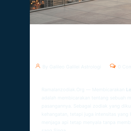
Leo Dalam Cinta: Cara Me
Berkelanjutan
By Galileo Galilei Astrologi
0 Co
Ramalanzodiak.org
— Membicarakan
Le
adalah membicarakan tentang sebuah ma
pasangannya. Sebagai zodiak yang diku
kehangatan, tetapi juga intensitas yan
menjaga api tetap menyala tanpa membak
sang Singa.