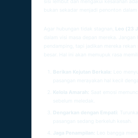
sisi lembut dan mengakui kesalahan ada
bukan sekadar menjadi penonton dalam
Menciptakan Ruang Untu
Agar hubungan tidak stagnan,
Leo (23 J
dalam visi masa depan mereka. Jangan
pendamping, tapi jadikan mereka rekan
besar. Hal ini akan memupuk rasa memili
Tips Praktis Mempertahanka
Berikan Kejutan Berkala:
Leo menyuk
pasangan merayakan hal kecil denga
Kelola Amarah:
Saat emosi memuncak
sebelum meledak.
Dengarkan dengan Empati:
Turunka
pasangan sedang berkeluh kesah.
Jaga Penampilan:
Leo bangga memili