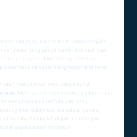
jalani Cinta Bersama Sang
mika hubungan, saya melihat bahwa menjalin
h perjalanan yang penuh warna. Ada saat-saat
paling spesial di dunia karena perhatian
a Anda harus bersabar menghadapi sifat keras
0 tahun mengajarkan saya bahwa kunci
sparan
. Mereka tidak bisa membaca pikiran, tapi
Anda mengatakannya dengan cara yang
seorang klien dalam sesi konsultasi asmara
bahwa Leo sangat mungkin diajak membangun
ondasi
respect
sudah terbentuk.
o Adalah Komitmen Seumur