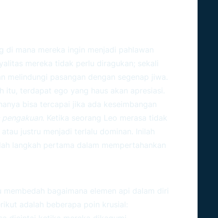
itas Adalah Dua Sisi Koin
ng di mana mereka ingin menjadi pahlawan
yalitas mereka tidak perlu diragukan; sekali
an melindungi pasangan dengan segenap jiwa.
 itu, terdapat ego yang haus akan apresiasi.
anya bisa tercapai jika ada keseimbangan
 pengakuan
. Ketika seorang Leo merasa tidak
atau justru menjadi terlalu dominan. Inilah
lah langkah pertama dalam mempertahankan
Leo Dalam Dinamika Asmara
rlu membedah bagaimana elemen api dalam diri
ikut adalah beberapa poin krusial:
a dicintai ketika mereka dikagumi.