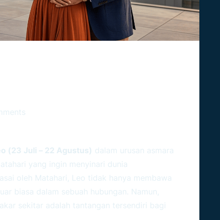
mpertahankan Hubungan Yang
mments
o (23 Juli – 22 Agustus)
dalam urusan asmara
tahari yang ingin menyinari dunia
asai oleh Matahari, Leo tidak hanya membawa
g luar biasa dalam sebuah hubungan. Namun,
ar sekitar adalah tantangan tersendiri bagi