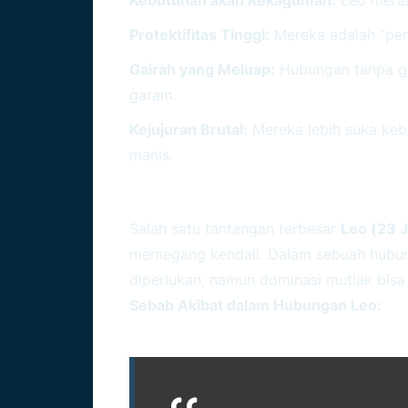
Protektifitas Tinggi:
Mereka adalah “penj
Gairah yang Meluap:
Hubungan tanpa gai
garam.
Kejujuran Brutal:
Mereka lebih suka keb
manis.
Menyeimbangkan Domina
Salah satu tantangan terbesar
Leo (23 J
memegang kendali. Dalam sebuah hubu
diperlukan, namun dominasi mutlak bis
Sebab Akibat dalam Hubungan Leo: