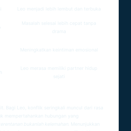
i
Leo menjadi lebih lembut dan terbuka
Masalah selesai lebih cepat tanpa
o
drama
Meningkatkan keintiman emosional
Leo merasa memiliki partner hidup
h
sejati
Badai Dalam Hubungan Leo
t. Bagi Leo, konflik seringkali muncul dari rasa
tuk mempertahankan hubungan yang
kerentanan bukanlah kelemahan
. Menunjukkan