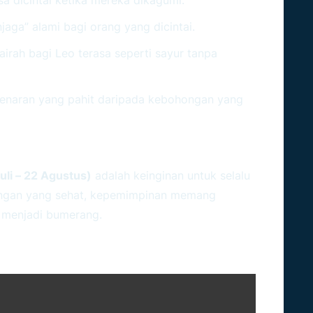
aga” alami bagi orang yang dicintai.
rah bagi Leo terasa seperti sayur tanpa
enaran yang pahit daripada kebohongan yang
si Dengan Kompromi
uli – 22 Agustus)
adalah keinginan untuk selalu
ngan yang sehat, kepemimpinan memang
a menjadi bumerang.