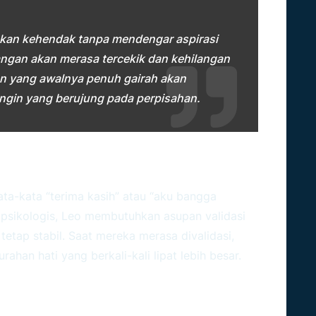
akan kehendak tanpa mendengar aspirasi
ngan akan merasa tercekik dan kehilangan
an yang awalnya penuh gairah akan
ngin yang berujung pada perpisahan.
l Secara Konsisten
a-kata “terima kasih” atau “aku bangga
 psikologis, Leo membutuhkan asupan validasi
etap stabil. Saat mereka merasa divalidasi,
an hati yang berkali-kali lipat lebih besar.
o
Dampak Jika Terpenuhi