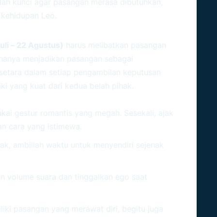
lah kunci agar pasangan merasa dibutuhkan,
 kehidupan Leo.
k Pertumbuhan Bersama
uli – 22 Agustus)
harus melibatkan pasangan
 hanya menjadikan pasangan sebagai
 setara dalam setiap pengambilan keputusan
ki yang kuat dari kedua belah pihak.
n Hubungan:
ai gestur romantis yang megah. Sesekali, ajak
n cara yang istimewa.
, ambillah waktu untuk menyendiri sejenak
n volume suara dan tinggalkan ego saat
ki pasangan yang merawat diri, begitu juga