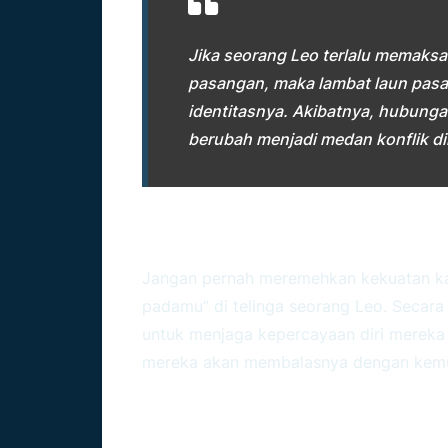
Jika seorang Leo terlalu memaks
pasangan, maka lambat laun pasa
identitasnya. Akibatnya, hubung
berubah menjadi medan konflik di
Pentingnya Apresiasi Keci
Jangan pernah meremehkan kekuatan kat
padamu” di telinga seorang Leo. Secara
untuk menjaga kepercayaan diri mereka t
mereka akan membalasnya dengan kemurah
Aspek
Kebutuhan Le
Hubungan