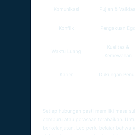
Komunikasi
Pujian & Validas
Konflik
Pengakuan Eg
Kualitas &
Waktu Luang
Kemewahan
Karier
Dukungan Penu
Strategi Menghadapi 
Setiap hubungan pasti memiliki masa suli
cemburu atau perasaan terabaikan. Un
berkelanjutan, Leo perlu belajar bahwa