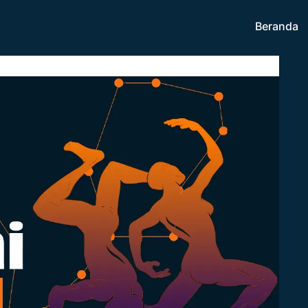
Beranda