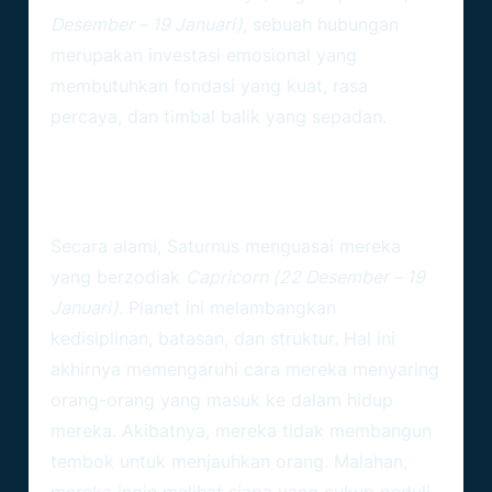
Desember – 19 Januari)
, sebuah hubungan
merupakan investasi emosional yang
membutuhkan fondasi yang kuat, rasa
percaya, dan timbal balik yang sepadan.
Hubungan Emosional Yang
Selektif: Mengapa Mereka
Memilih Membatasi Diri?
Secara alami, Saturnus menguasai mereka
yang berzodiak
Capricorn (22 Desember – 19
Januari)
. Planet ini melambangkan
kedisiplinan, batasan, dan struktur. Hal ini
akhirnya memengaruhi cara mereka menyaring
orang-orang yang masuk ke dalam hidup
mereka. Akibatnya, mereka tidak membangun
tembok untuk menjauhkan orang. Malahan,