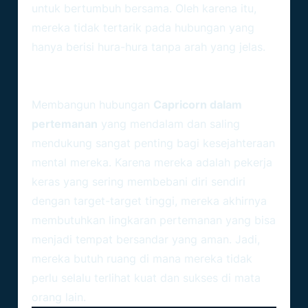
untuk bertumbuh bersama. Oleh karena itu,
mereka tidak tertarik pada hubungan yang
hanya berisi hura-hura tanpa arah yang jelas.
Nilai Penting Sebuah
Support
System
Membangun hubungan
Capricorn dalam
pertemanan
yang mendalam dan saling
mendukung sangat penting bagi kesejahteraan
mental mereka. Karena mereka adalah pekerja
keras yang sering membebani diri sendiri
dengan target-target tinggi, mereka akhirnya
membutuhkan lingkaran pertemanan yang bisa
menjadi tempat bersandar yang aman. Jadi,
mereka butuh ruang di mana mereka tidak
perlu selalu terlihat kuat dan sukses di mata
orang lain.