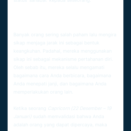
status ‘sahabat’ kepada seseorang.
Karakteristik Utama Capricorn:
Menjaga Jarak Bukan Berarti
Tidak Peduli
Banyak orang sering salah paham lalu mengira
sikap menjaga jarak ini sebagai bentuk
keangkuhan. Padahal, mereka menggunakan
sikap ini sebagai mekanisme pertahanan diri.
Oleh sebab itu, mereka selalu mengamati
bagaimana cara Anda berbicara, bagaimana
Anda menepati janji, dan bagaimana Anda
memperlakukan orang lain.
Sisi Setia Yang Tersembunyi
Ketika seorang
Capricorn (22 Desember – 19
Januari)
sudah memvalidasi bahwa Anda
adalah orang yang dapat dipercaya, maka