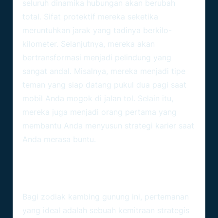
seluruh dinamika hubungan akan berubah
total. Sifat protektif mereka seketika
meruntuhkan jarak yang tadinya berkilo-
kilometer. Selanjutnya, mereka akan
bertransformasi menjadi pelindung yang
sangat andal. Misalnya, mereka menjadi tipe
teman yang siap datang pukul dua pagi saat
mobil Anda mogok di jalan tol. Selain itu,
mereka juga menjadi orang pertama yang
membantu Anda menyusun strategi karier saat
Anda merasa buntu.
Membangun Pertemanan Yang
Mendalam Dan Saling
Mendukung
Bagi zodiak kambing gunung ini, pertemanan
yang ideal adalah sebuah kemitraan strategis