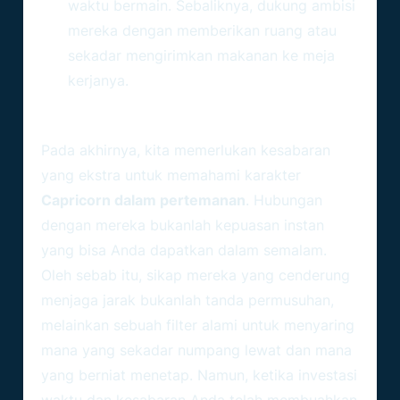
waktu bermain. Sebaliknya, dukung ambisi
mereka dengan memberikan ruang atau
sekadar mengirimkan makanan ke meja
kerjanya.
Kesimpulan
Pada akhirnya, kita memerlukan kesabaran
yang ekstra untuk memahami karakter
Capricorn dalam pertemanan
. Hubungan
dengan mereka bukanlah kepuasan instan
yang bisa Anda dapatkan dalam semalam.
Oleh sebab itu, sikap mereka yang cenderung
menjaga jarak bukanlah tanda permusuhan,
melainkan sebuah filter alami untuk menyaring
mana yang sekadar numpang lewat dan mana
yang berniat menetap. Namun, ketika investasi