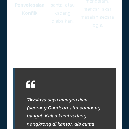
mendalam,
Penyelesaian
santai atau
mencari akar
Konflik
kadang
masalah secara
diabaikan.
logis.
Real Review: Pengalaman Hidup
Bersama Sahabat Capricorn
“Awalnya saya mengira Rian
(seorang Capricorn) itu sombong
banget. Kalau kami sedang
nongkrong di kantor, dia cuma