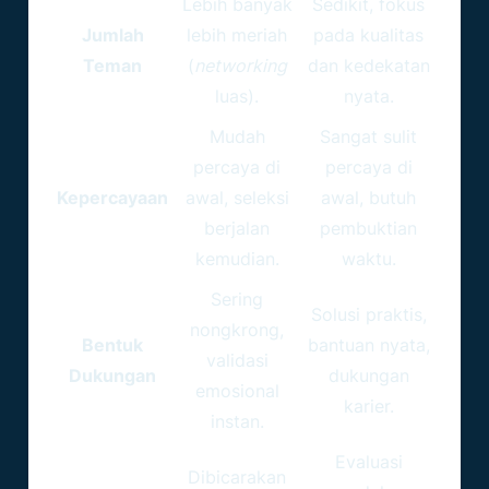
Lebih banyak
Sedikit, fokus
Jumlah
lebih meriah
pada kualitas
Teman
(
networking
dan kedekatan
luas).
nyata.
Mudah
Sangat sulit
percaya di
percaya di
Kepercayaan
awal, seleksi
awal, butuh
berjalan
pembuktian
kemudian.
waktu.
Sering
Solusi praktis,
nongkrong,
Bentuk
bantuan nyata,
validasi
Dukungan
dukungan
emosional
karier.
instan.
Evaluasi
Dibicarakan