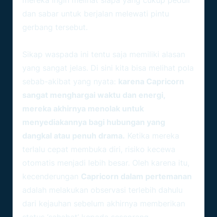
mereka ingin melihat siapa yang cukup peduli
dan sabar untuk berjalan melewati pintu
gerbang tersebut.
Alasan Logis Di Balik Sikap Dingin
Sikap waspada ini tentu saja memiliki alasan
yang sangat jelas. Di sini kita bisa melihat pola
sebab-akibat yang nyata:
karena Capricorn
sangat menghargai waktu dan energi,
mereka akhirnya menolak untuk
menyediakannya bagi hubungan yang
dangkal atau penuh drama.
Ketika mereka
terlalu cepat membuka diri, risiko kecewa
otomatis menjadi lebih besar. Oleh karena itu,
kecenderungan
Capricorn dalam pertemanan
adalah melakukan observasi terlebih dahulu
dari kejauhan sebelum akhirnya memberikan