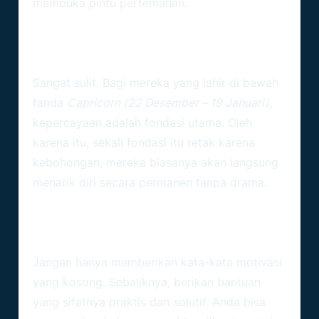
membuka pintu pertemanan.
2. Apakah Seorang Capricorn Bisa
Memaafkan Pengkhianatan Dalam
Hubungan Pertemanan?
Sangat sulit. Bagi mereka yang lahir di bawah
tanda
Capricorn (22 Desember – 19 Januari)
,
kepercayaan adalah fondasi utama. Oleh
karena itu, sekali fondasi itu retak karena
kebohongan, mereka biasanya akan langsung
menarik diri secara permanen tanpa drama.
3. Bagaimana Cara Terbaik Untuk
Menghibur Teman Capricorn Yang
Sedang Stres?
Jangan hanya memberikan kata-kata motivasi
yang kosong. Sebaliknya, berikan bantuan
yang sifatnya praktis dan solutif. Anda bisa