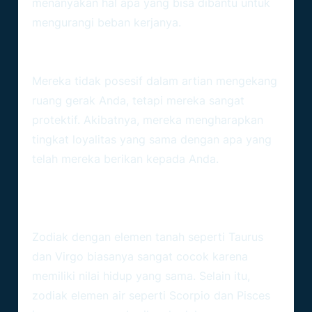
menanyakan hal apa yang bisa dibantu untuk
mengurangi beban kerjanya.
4. Apakah Capricorn Tipe Teman
Yang Posesif Terhadap Sahabatnya?
Mereka tidak posesif dalam artian mengekang
ruang gerak Anda, tetapi mereka sangat
protektif. Akibatnya, mereka mengharapkan
tingkat loyalitas yang sama dengan apa yang
telah mereka berikan kepada Anda.
5. Jenis Zodiak Apa Yang Biasanya
Paling Cocok Menjadi Sahabat
Capricorn?
Zodiak dengan elemen tanah seperti Taurus
dan Virgo biasanya sangat cocok karena
memiliki nilai hidup yang sama. Selain itu,
zodiak elemen air seperti Scorpio dan Pisces