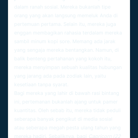
dalam ranah sosial. Mereka bukanlah tipe
orang yang akan langsung memeluk Anda di
pertemuan pertama. Selain itu, mereka juga
enggan membagikan rahasia terdalam mereka
sambil minum kopi sore. Memang ada jarak
yang sengaja mereka bentangkan. Namun, di
balik benteng pertahanan yang kokoh itu,
mereka menyimpan sebuah kualitas hubungan
yang jarang ada pada zodiak lain, yaitu
kesetiaan tanpa syarat.
Bagi mereka yang lahir di bawah rasi bintang
ini, pertemanan bukanlah ajang untuk pamer
kuantitas. Oleh sebab itu, mereka tidak peduli
seberapa banyak pengikut di media sosial
atau seberapa megah pesta ulang tahun yang
mereka hadiri. Sebaliknya, bagi
Capricorn (22