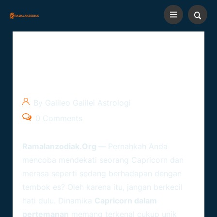
Capricorn Dalam Pertemanan:
Cenderung Menjaga Jarak,
Tapi Setia Setengah Mati
By Galileo Galilei Astrologi
0 Comments
Ramalanzodiak.org
—
Pernahkah Anda
mencoba mendekati seorang Capricorn dan
merasa seperti sedang berhadapan dengan
tembok es? Oleh karena itu, jangan berkecil
hati dulu. Dinamika
Capricorn dalam
pertemanan
memang terkenal cukup unik