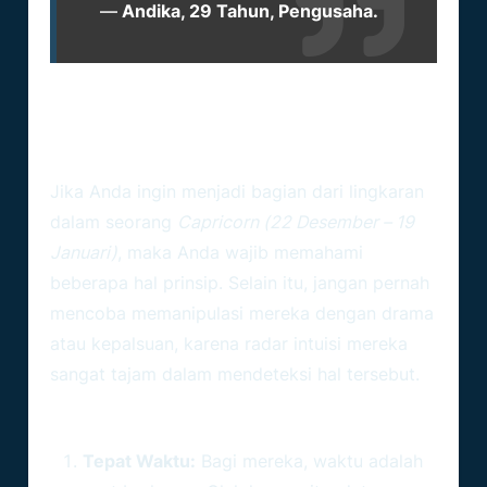
—
Andika, 29 Tahun, Pengusaha.
Cara Menangkan Hati Capricorn:
Konsistensi Adalah Kunci Utama
Jika Anda ingin menjadi bagian dari lingkaran
dalam seorang
Capricorn (22 Desember – 19
Januari)
, maka Anda wajib memahami
beberapa hal prinsip. Selain itu, jangan pernah
mencoba memanipulasi mereka dengan drama
atau kepalsuan, karena radar intuisi mereka
sangat tajam dalam mendeteksi hal tersebut.
Langkah Nyata Menembus Benteng
Capricorn:
Tepat Waktu:
Bagi mereka, waktu adalah