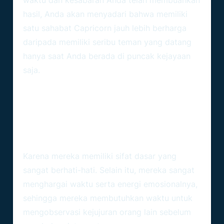
waktu dan kesabaran Anda telah membuahkan
hasil, Anda akan menyadari bahwa memiliki
satu sahabat Capricorn jauh lebih berharga
daripada memiliki seribu teman yang datang
hanya saat Anda berada di puncak kejayaan
saja.
FAQ (Frequently Asked
Questions)
1. Mengapa Capricorn Sangat Sulit
Untuk Diajak Berteman Dekat Di
Awal Pertemuan?
Karena mereka memiliki sifat dasar yang
sangat berhati-hati. Selain itu, mereka sangat
menghargai waktu serta energi emosionalnya,
sehingga mereka membutuhkan waktu untuk
mengobservasi kejujuran orang lain sebelum