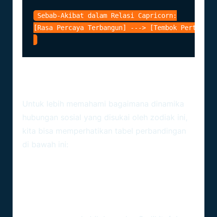
Sebab-Akibat dalam Relasi Capricorn:

Perbandingan Cara Pandang:
Circle Besar Vs Circle Kecil
Untuk lebih memahami bagaimana dinamika
hubungan sosial yang disukai oleh zodiak ini,
kita bisa memperhatikan tabel perbandingan
di bawah ini:
Perspektif
Perspektif
Aspek
Capricorn (22
Umum (Suka
Pertemanan
Desember –
Fleksibilitas)
19 Januari)