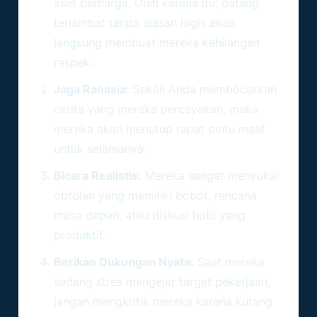
aset berharga. Oleh karena itu, datang
terlambat tanpa alasan logis akan
langsung membuat mereka kehilangan
respek.
Jaga Rahasia:
Sekali Anda membocorkan
cerita yang mereka percayakan, maka
mereka akan menutup rapat pintu maaf
untuk selamanya.
Bicara Realistis:
Mereka sangat menyukai
obrolan yang memiliki bobot, rencana
masa depan, atau diskusi hobi yang
produktif.
Berikan Dukungan Nyata:
Saat mereka
sedang stres mengejar target pekerjaan,
jangan mengkritik mereka karena kurang