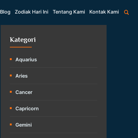
Blog
Zodiak Hari Ini
Tentang Kami
Kontak Kami
Kategori
Aquarius
Aries
Cancer
Capricorn
Gemini