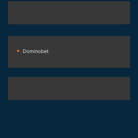
Dominobet