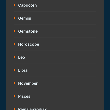
Capricorn
Gemini
Gemstone
Horoscope
Leo
Libra
November
Pisces
Ramalanzodiak