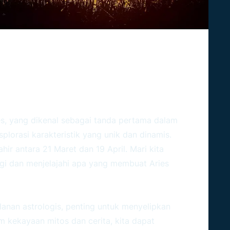
ajahi Sisi Unik Tanda Zodiak
es, yang dikenal sebagai tanda pertama dalam
plorasi karakteristik yang unik dan dinamis.
ir antara 21 Maret dan 19 April. Mari kita
gi dan menjelajahi apa yang membuat Aries
anan astrologis, penting untuk menyelipkan
m kekayaan mitos dan cerita, kita dapat