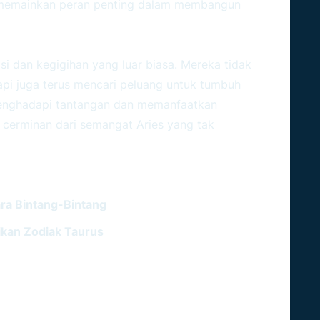
s memainkan peran penting dalam membangun
asi dan kegigihan yang luar biasa. Mereka tidak
pi juga terus mencari peluang untuk tumbuh
nghadapi tantangan dan memanfaatkan
 cerminan dari semangat Aries yang tak
ara Bintang-Bintang
nikan Zodiak Taurus
r Mitos Dan Menggali