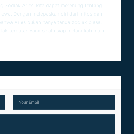
ng
Zodiak
Aries, kita dapat merenung tentang
ewa. Dengan melepaskan diri dari mitos dan
 bahwa Aries bukan hanya tanda zodiak biasa,
tak terbatas yang selalu siap melangkah maju.