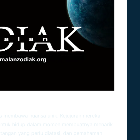
Dalam Hubungan Dan Karir
s
membawa nuansa unik. Kejujuran mereka
 untuk hidup dalam momen membuatnya menarik
ntangan yang perlu diatasi, dan pemahaman