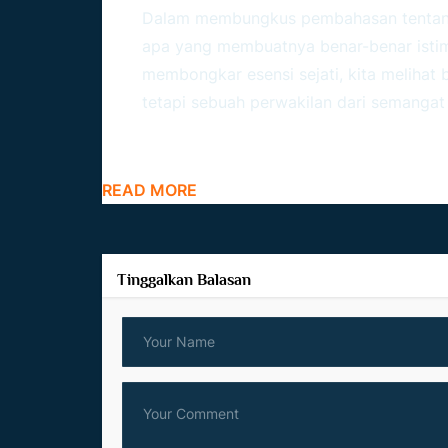
Dalam membungkus pembahasan tenta
apa yang membuatnya benar-benar istim
membongkar esensi sejati, kita melihat
tetapi sebuah perwakilan dari semangat 
READ MORE
Tinggalkan Balasan