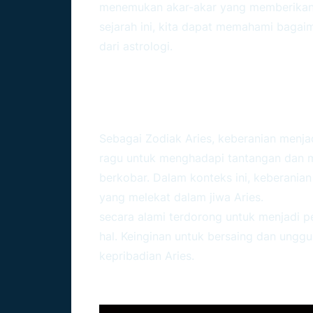
menemukan akar-akar yang memberikan k
sejarah ini, kita dapat memahami bagaim
dari astrologi.
Menggali Kepribadian
Di Dalamnya
Sebagai Zodiak Aries, keberanian menjad
ragu untuk menghadapi tantangan dan 
berkobar. Dalam konteks ini, keberanian
yang melekat dalam jiwa Aries.
secara alami terdorong untuk menjadi 
hal. Keinginan untuk bersaing dan ungg
kepribadian Aries.