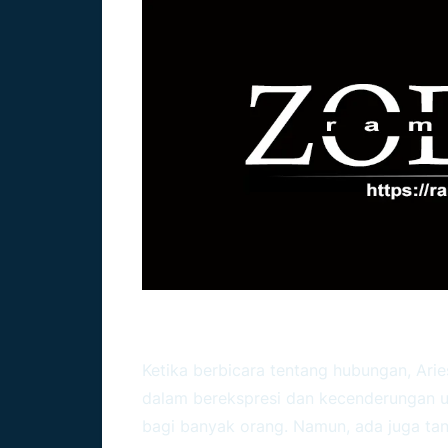
Ciri Khas Zodiak Aries 
Ketika berbicara tentang hubungan,
Arie
dalam berekspresi dan kecenderungan
bagi banyak orang. Namun, ada juga ta