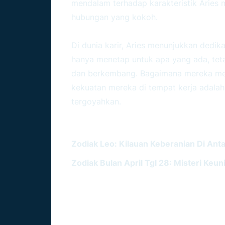
mendalam terhadap karakteristik Arie
hubungan yang kokoh.
Di dunia karir, Aries menunjukkan dedik
hanya menetap untuk apa yang ada, teta
dan berkembang. Bagaimana mereka me
kekuatan mereka di tempat kerja adalah
tergoyahkan.
BACA JUGA :
Zodiak Leo: Kilauan Keberanian Di Ant
Zodiak Bulan April Tgl 28: Misteri Keu
Kesimpulan: Membongka
Kekuatan Aries