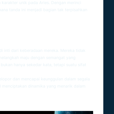
arakter unik pada Aries. Dengan merinci
ana tanda ini menjadi bagian tak terpisahkan
 Aries: Api Yang Berkobar
i inti dari keberadaan mereka. Mereka tidak
melangkah maju dengan semangat yang
 bukan hanya sekedar kata, tetapi suatu sifat
pelopor dan mencapai keunggulan dalam segala
ul menciptakan dinamika yang menarik dalam