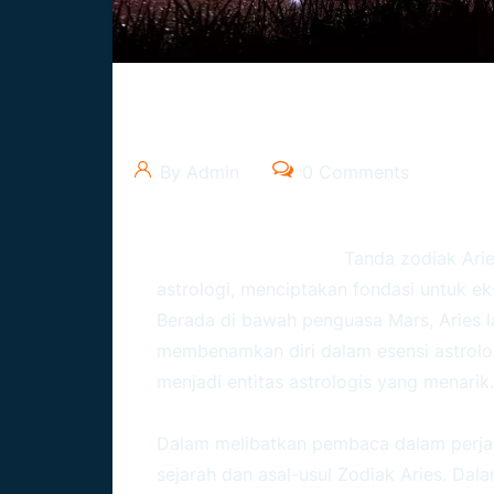
Apa Itu Zodiak Aries: Menjel
By Admin
0 Comments
Ramalanzodiak.org –
Tanda zodiak Ari
astrologi, menciptakan fondasi untuk eks
Berada di bawah penguasa Mars, Aries lah
membenamkan diri dalam esensi astrolo
menjadi entitas astrologis yang menarik.
Dalam melibatkan pembaca dalam perjal
sejarah dan asal-usul
Zodiak Aries
. Dala