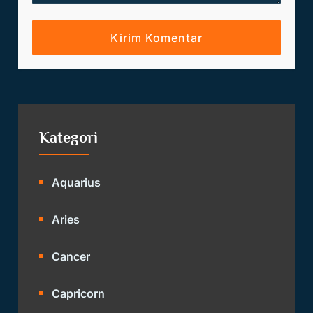
Kategori
Aquarius
Aries
Cancer
Capricorn