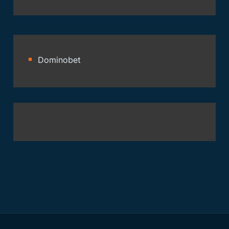
Dominobet