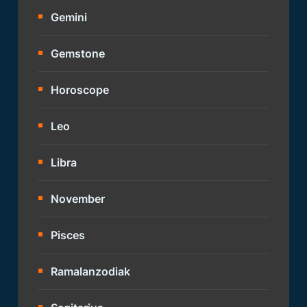
Gemini
Gemstone
Horoscope
Leo
Libra
November
Pisces
Ramalanzodiak