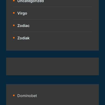
Uncategorized
Virgo
Zodiac
Zodiak
Dominobet