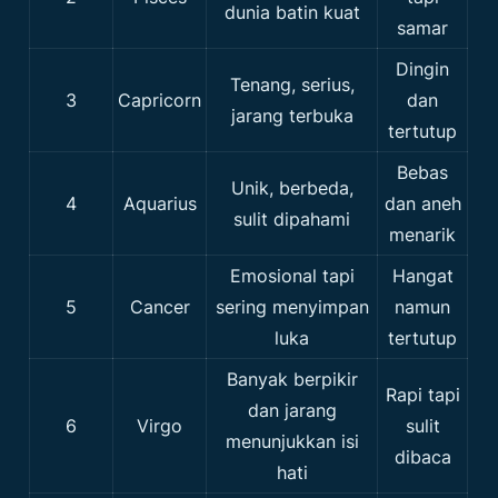
dunia batin kuat
samar
Dingin
Tenang, serius,
3
Capricorn
dan
jarang terbuka
tertutup
Bebas
Unik, berbeda,
4
Aquarius
dan aneh
sulit dipahami
menarik
Emosional tapi
Hangat
5
Cancer
sering menyimpan
namun
luka
tertutup
Banyak berpikir
Rapi tapi
dan jarang
6
Virgo
sulit
menunjukkan isi
dibaca
hati