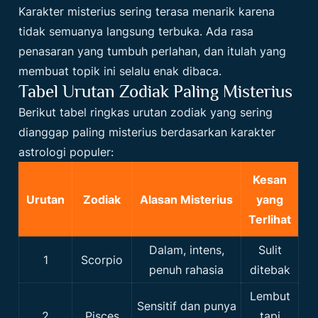
Karakter misterius sering terasa menarik karena
tidak semuanya langsung terbuka. Ada rasa
penasaran yang tumbuh perlahan, dan itulah yang
membuat topik ini selalu enak dibaca.
Tabel Urutan Zodiak Paling Misterius
Berikut tabel ringkas urutan zodiak yang sering
dianggap paling misterius berdasarkan karakter
astrologi populer:
Kesan
Urutan
Zodiak
Alasan Misterius
yang
Terlihat
Dalam, intens,
Sulit
1
Scorpio
penuh rahasia
ditebak
Lembut
Sensitif dan punya
2
Pisces
tapi