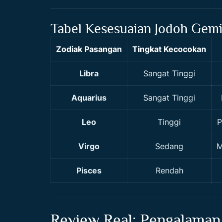
Tabel Kesesuaian Jodoh Gemin
Zodiak Pasangan
Tingkat Kecocokan
Libra
Sangat Tinggi
Aquarius
Sangat Tinggi
Leo
Tinggi
P
Virgo
Sedang
M
Pisces
Rendah
Review Real: Pengalaman