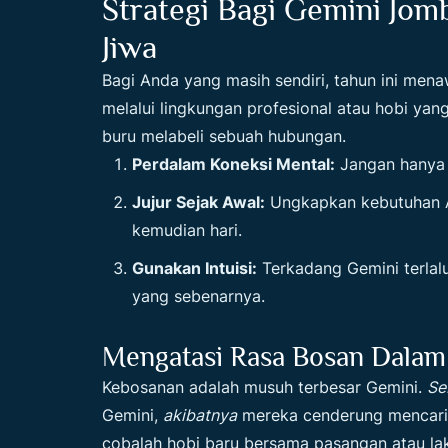
Strategi Bagi Gemini Jom
Jiwa
Bagi Anda yang masih sendiri, tahun ini men
melalui lingkungan profesional atau hobi yang
buru melabeli sebuah hubungan.
Perdalam Koneksi Mental:
Jangan hanya t
Jujur Sejak Awal:
Ungkapkan kebutuhan A
kemudian hari.
Gunakan Intuisi:
Terkadang Gemini terlalu
yang sebenarnya.
Mengatasi Rasa Bosan Dala
Kebosanan adalah musuh terbesar Gemini.
Se
Gemini,
akibatnya
mereka cenderung mencari p
cobalah hobi baru bersama pasangan atau la