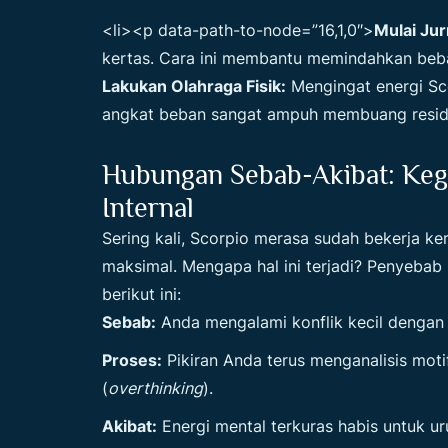
<li><p data-path-to-node=”16,1,0″>
Mulai Ju
kertas. Cara ini membantu memindahkan beban
Lakukan Olahraga Fisik:
Mengingat energi Scor
angkat beban sangat ampuh membuang residu
Hubungan Sebab-Akibat: Kega
Internal
Sering kali, Scorpio merasa sudah bekerja ker
maksimal. Mengapa hal ini terjadi? Penyeba
berikut ini:
Sebab:
Anda mengalami konflik kecil dengan r
Proses:
Pikiran Anda terus menganalisis motif
(
overthinking
).
Akibat:
Energi mental terkuras habis untuk u