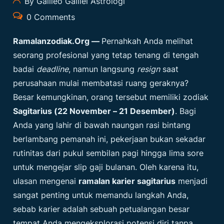
By Galileo Galilei Astrologi
0 Comments
Ramalanzodiak.org
—
Pernahkah Anda melihat
seorang profesional yang tetap tenang di tengah
badai
deadline
, namun langsung
resign
saat
perusahaan mulai membatasi ruang geraknya?
Besar kemungkinan, orang tersebut memiliki zodiak
Sagitarius (22 November – 21 Desember)
. Bagi
Anda yang lahir di bawah naungan rasi bintang
berlambang pemanah ini, pekerjaan bukan sekadar
rutinitas dari pukul sembilan pagi hingga lima sore
untuk mengejar slip gaji bulanan. Oleh karena itu,
ulasan mengenai
ramalan karier sagitarius
menjadi
sangat penting untuk memandu langkah Anda,
sebab karier adalah sebuah petualangan besar
tempat Anda mengeksplorasi potensi diri tanpa