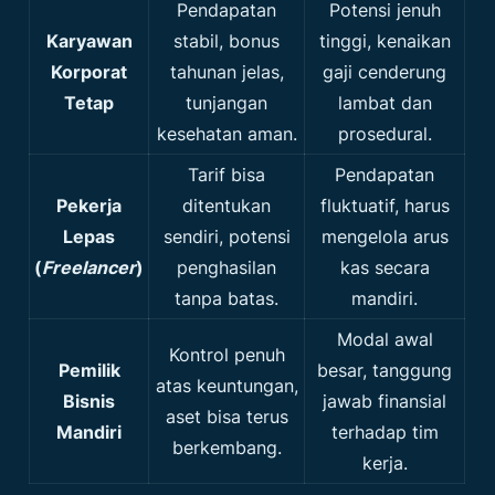
Pendapatan
Potensi jenuh
Karyawan
stabil, bonus
tinggi, kenaikan
Korporat
tahunan jelas,
gaji cenderung
Tetap
tunjangan
lambat dan
kesehatan aman.
prosedural.
Tarif bisa
Pendapatan
Pekerja
ditentukan
fluktuatif, harus
Lepas
sendiri, potensi
mengelola arus
(
Freelancer
)
penghasilan
kas secara
tanpa batas.
mandiri.
Modal awal
Kontrol penuh
Pemilik
besar, tanggung
atas keuntungan,
Bisnis
jawab finansial
aset bisa terus
Mandiri
terhadap tim
berkembang.
kerja.