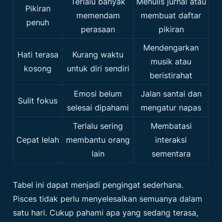
Terlalu banyak
Menulis jurnal atau
Pikiran
memendam
membuat daftar
penuh
perasaan
pikiran
Mendengarkan
Hati terasa
Kurang waktu
musik atau
kosong
untuk diri sendiri
beristirahat
Emosi belum
Jalan santai dan
Sulit fokus
selesai dipahami
mengatur napas
Terlalu sering
Membatasi
Cepat lelah
membantu orang
interaksi
lain
sementara
Tabel ini dapat menjadi pengingat sederhana.
Pisces tidak perlu menyelesaikan semuanya dalam
satu hari. Cukup pahami apa yang sedang terasa,