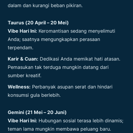
dalam dan kurangi beban pikiran.
Taurus (20 April – 20 Mei)
Vibe Hari Ini:
Keromantisan sedang menyelimuti
Anda; saatnya mengungkapkan perasaan
terpendam.
Karir & Cuan:
Dedikasi Anda memikat hati atasan.
Pemasukan tak terduga mungkin datang dari
sumber kreatif.
Wellness:
Perbanyak asupan serat dan hindari
konsumsi gula berlebih.
Gemini (21 Mei – 20 Juni)
Vibe Hari Ini:
Hubungan sosial terasa lebih dinamis;
teman lama mungkin membawa peluang baru.