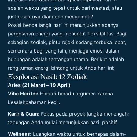
adalah waktu yang tepat untuk berinvestasi, atau
justru saatnya diam dan mengamati?
Posisi benda langit hari ini menunjukkan adanya
pergeseran energi yang menuntut fleksibilitas. Bagi
sebagian zodiak, pintu rejeki sedang terbuka lebar,
sementara bagi yang lain, menjaga emosi dalam
hubungan adalah tantangan utama. Berikut adalah
rangkuman energi bintang untuk Anda hari ini:
Eksplorasi Nasib 12 Zodiak
Aries (21 Maret – 19 April)
Vibe Hari Ini:
Hindari beradu argumen karena
kesalahpahaman kecil.
Karir & Cuan:
Fokus pada proyek jangka menengah;
tabungan Anda mulai menunjukkan hasil positif.
Wellness:
Luangkan waktu untuk bernapas dalam-