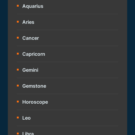
Aquarius
Aries
Cancer
Capricorn
Gemini
Gemstone
Horoscope
Leo
Libra