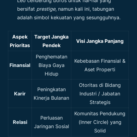
Leo cenderung boros untuk hal-hal yang
bersifat
prestige
, namun kali ini, tabungan
adalah simbol kekuatan yang sesungguhnya.
Aspek
Target Jangka
Visi Jangka Panjang
Prioritas
Pendek
Penghematan
Kebebasan Finansial &
Finansial
Biaya Gaya
Aset Properti
Hidup
Otoritas di Bidang
Peningkatan
Karir
Industri / Jabatan
Kinerja Bulanan
Strategis
Komunitas Pendukung
Perluasan
Relasi
(Inner Circle) yang
Jaringan Sosial
Solid