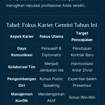
merugikan reputasi profesional Anda sendiri.
Tabel: Fokus Karier Gemini Tahun Ini
Target
Aspek Karier
Fokus Utama
Pencapaian
Gaya
Persuasif &
Penutupan
Komunikasi
Diplomatis
Kontrak Baru
Menjadi
Harmonisasi
Kolaborasi Tim
Jembatan Ide
Antar Divisi
Pengembangan
Kursus Public
Expertise
dalam
Diri
Speaking
Presentasi
Manajemen
Mendengarkan
Solusi Win-Win
Konflik
Aktif