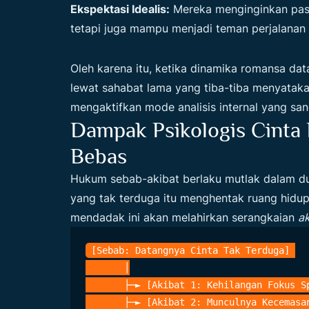
Ekspektasi Idealis:
Mereka menginginkan pasa
tetapi juga mampu menjadi teman perjalanan 
Oleh karena itu, ketika dinamika romansa d
lewat sahabat lama yang tiba-tiba menyatak
mengaktifkan mode analisis internal yang san
Dampak Psikologis Cinta
Bebas
Hukum sebab-akibat berlaku mutlak dalam du
yang tak terduga itu menghentak ruang hid
mendadak ini akan melahirkan serangkaian
ak
[Sebab: Datangnya Cinta Tak Terduga] 

       │

       ├─► [Akibat 1: Kehilangan Fokus Sp
       ├─► [Akibat 2: Munculnya Kecemasan