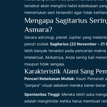
tersebut akan mengikis habis kebebasan yan
memerlukan seni tersendiri agar tidak kehila
Mengapa Sagitarius Seri
Asmara?
Secara astrologi, planet Jupiter yang mela
penuh zodiak
Sagitarius (22 November – 21
lebih banyak tersedot pada pencarian makna 
intelektual. Akibatnya, Anda sering kali men
maupun tidak sengaja.
Karakteristik Alami Sang P
Pencari Kebebasan Mutlak:
Kaum Pemanah se
“penjara” visual sebelum mereka benar-bena
Spontanitas Tinggi:
Mereka lebih suka mengal
adalah menghindar ketika harus membuat ren