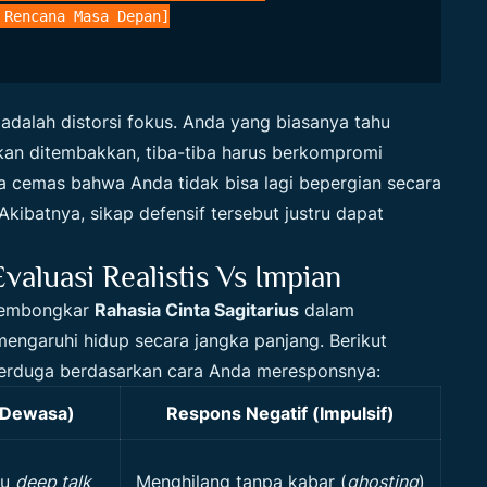
 adalah distorsi fokus. Anda yang biasanya tahu
kan ditembakkan, tiba-tiba harus berkompromi
sa cemas bahwa Anda tidak bisa lagi bepergian secara
Akibatnya, sikap defensif tersebut justru dapat
aluasi Realistis Vs Impian
 membongkar
Rahasia Cinta Sagitarius
dalam
ngaruhi hidup secara jangka panjang. Berikut
terduga berdasarkan cara Anda meresponsnya:
 (Dewasa)
Respons Negatif (Impulsif)
tu
deep talk
Menghilang tanpa kabar (
ghosting
)