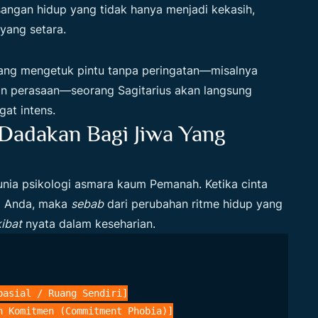
ngan hidup yang tidak hanya menjadi kekasih,
yang setara.
atang mengetuk pintu tanpa peringatan—misalnya
an perasaan—seorang Sagitarius akan langsung
gat intens.
 Dadakan Bagi Jiwa Yang
nia psikologi asmara kaum Pemanah. Ketika cinta
up Anda, maka
sebab
dari perubahan ritme hidup yang
ibat
nyata dalam keseharian.
asial / Ruang Sendiri]

 Komitmen (Commitment Phobia)]
