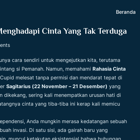
Beranda
 Menghadapi Cinta Yang Tak Terduga
ents
unya cara sendiri untuk mengejutkan kita, terutama
 bintang si Pemanah. Namun, memahami
Rahasia Cinta
Cupid melesat tanpa permisi dan mendarat tepat di
ter
Sagitarius (22 November – 21 Desember)
yang
n dikekang, sering kali menempatkan urusan hati di
tangnya cinta yang tiba-tiba ini kerap kali memicu
ndependensi, Anda mungkin merasa kedatangan sebuah
ah invasi. Di satu sisi, ada gairah baru yang
lain, muncul ketakutan eksistensial bahwa hubungan