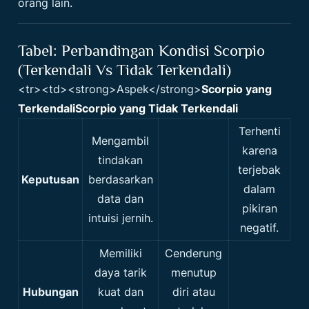
orang lain.
Tabel: Perbandingan Kondisi Scorpio
(Terkendali Vs Tidak Terkendali)
<tr><td><strong>Aspek</strong>
Scorpio yang
Terkendali
Scorpio yang Tidak Terkendali
Terhenti
Mengambil
karena
tindakan
terjebak
Keputusan
berdasarkan
dalam
data dan
pikiran
intuisi jernih.
negatif.
Memiliki
Cenderung
daya tarik
menutup
Hubungan
kuat dan
diri atau