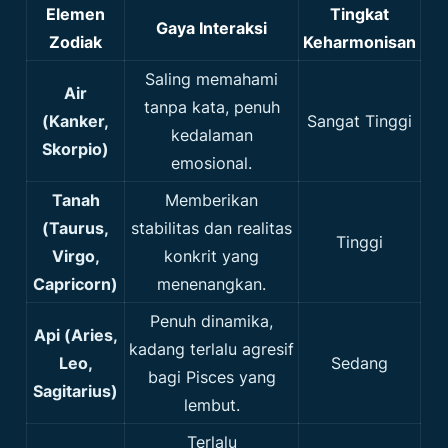
Elemen
Tingkat
Gaya Interaksi
Zodiak
Keharmonisan
Saling memahami
Air
tanpa kata, penuh
(Kanker,
Sangat Tinggi
kedalaman
Skorpio)
emosional.
Tanah
Memberikan
(Taurus,
stabilitas dan realitas
Tinggi
Virgo,
konkrit yang
Capricorn)
menenangkan.
Penuh dinamika,
Api (Aries,
kadang terlalu agresif
Leo,
Sedang
bagi Pisces yang
Sagitarius)
lembut.
Terlalu